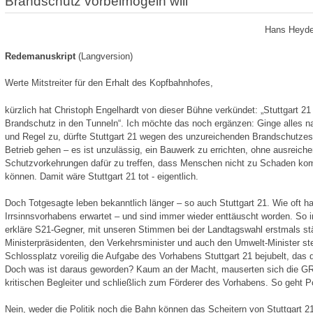
Brandschutz vorbeimogeln will
Hans Heyde
Redemanuskript
(Langversion)
Werte Mitstreiter für den Erhalt des Kopfbahnhofes,
kürzlich hat Christoph Engelhardt von dieser Bühne verkündet: „Stuttgart 21 i
Brandschutz in den Tunneln“. Ich möchte das noch ergänzen: Ginge alles n
und Regel zu, dürfte Stuttgart 21 wegen des unzureichenden Brandschutzes 
Betrieb gehen – es ist unzulässig, ein Bauwerk zu errichten, ohne ausreich
Schutzvorkehrungen dafür zu treffen, dass Menschen nicht zu Schaden k
können. Damit wäre Stuttgart 21 tot - eigentlich.
Doch Totgesagte leben bekanntlich länger – so auch Stuttgart 21. Wie oft 
Irrsinnsvorhabens erwartet – und sind immer wieder enttäuscht worden. So
erkläre S21-Gegner, mit unseren Stimmen bei der Landtagswahl erstmals stär
Ministerpräsidenten, den Verkehrsminister und auch den Umwelt-Minister s
Schlossplatz voreilig die Aufgabe des Vorhabens Stuttgart 21 bejubelt, das 
Doch was ist daraus geworden? Kaum an der Macht, mauserten sich die 
kritischen Begleiter und schließlich zum Förderer des Vorhabens. So geht Pol
Nein, weder die Politik noch die Bahn können das Scheitern von Stuttgart 2