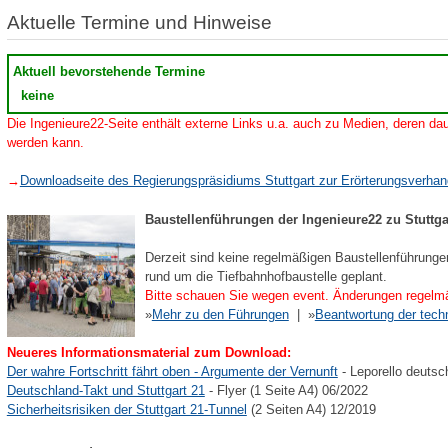
Aktuelle Termine und Hinweise
Aktuell bevorstehende Termine
keine
Die Ingenieure22-Seite enthält externe Links u.a. auch zu Medien, deren dau
werden kann.
→
Downloadseite des Regierungspräsidiums Stuttgart zur Erörterungsverha
Baustellenführungen der Ingenieure22 zu Stuttga
Derzeit sind keine regelmäßigen Baustellenführunge
rund um die Tiefbahnhofbaustelle geplant.
Bitte schauen Sie wegen event. Änderungen regelmä
»
Mehr zu den Führungen
| »
Beantwortung der tech
Neueres Informationsmaterial zum Download:
Der wahre Fortschritt fährt oben - Argumente der Vernunft
- Leporello deutsc
Deutschland-Takt und Stuttgart 21
- Flyer (1 Seite A4) 06/2022
Sicherheitsrisiken der Stuttgart 21-Tunnel
(2 Seiten A4) 12/2019