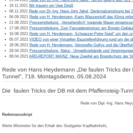
18.11.2021
Wir trauern um Uwe Dreiß
08.11.2021
Rede von Dr.-Ing. Hans-Jörg Jäkel „Denkmalzerstörung bei 
06.09.2021
Rede von H. Heydemann „Kann Wasserstoff das Klima rett
21.08.2021
Pressemitteilung: „Versehentlich“ tragende Mauer eingeriss
17.08.2021
Pressemitteilung: Zum Fassadeneinsturz am Bonatz-Gebäud
16.08.2021
Rede von H. Heydemann „Schwarzer-Peter-Spiel“ um den u
05.07.2021
VIDEO von einer Virtuellen Baustellenführung rund um die d
28.06.2021
Rede von H. Heydemann „Verstopfte Gullys und die Überflu
28.04.2021
Pressemitteilung „Natur-, Umweltverbände und Vereinigunge
08.04.2021
ARD-REPORT MAINZ: Neue Zweifel am Brandschutz der Stu
Rede von Hans Heydemann „Die faulen Tricks der D
Tunnel", 718. Montagsdemo, 05.08.2024
Die faulen Tricks der DB mit dem Pfaffensteig-Tunn
Rede von Dipl.-Ing. Hans He
Redemanuskript
Werte Mitstreiter für den Erhalt des Stuttgarter Kopfbahnhofs,