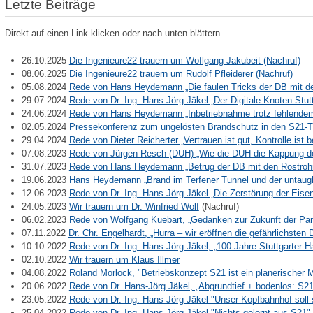
Letzte Beiträge
Direkt auf einen Link klicken oder nach unten blättern...
26.10.2025
Die Ingenieure22 trauern um Woflgang Jakubeit (Nachruf)
08.06.2025
Die Ingenieure22 trauern um Rudolf Pfleiderer (Nachruf)
05.08.2024
Rede von Hans Heydemann „Die faulen Tricks der DB mit d
29.07.2024
Rede von Dr.-Ing. Hans Jörg Jäkel „Der Digitale Knoten Stu
24.06.2024
Rede von Hans Heydemann „Inbetriebnahme trotz fehlende
02.05.2024
Pressekonferenz zum ungelösten Brandschutz in den S21-T
29.04.2024
Rede von Dieter Reicherter „Vertrauen ist gut, Kontrolle ist
07.08.2023
Rede von Jürgen Resch (DUH) „Wie die DUH die Kappung de
31.07.2023
Rede von Hans Heydemann „Betrug der DB mit den Rostroh
19.06.2023
Hans Heydemann „Brand im Terfener Tunnel und der untaug
12.06.2023
Rede von Dr.-Ing. Hans Jörg Jäkel „Die Zerstörung der Ei
24.05.2023
Wir trauern um Dr. Winfried Wolf
(Nachruf)
06.02.2023
Rede von Wolfgang Kuebart, „Gedanken zur Zukunft der P
07.11.2022
Dr. Chr. Engelhardt, „Hurra – wir eröffnen die gefährlichste
10.10.2022
Rede von Dr.-Ing. Hans-Jörg Jäkel, „100 Jahre Stuttgarter
02.10.2022
Wir trauern um Klaus Illmer
04.08.2022
Roland Morlock, "Betriebskonzept S21 ist ein planerischer M
20.06.2022
Rede von Dr. Hans-Jörg Jäkel, „Abgrundtief + bodenlos: S
23.05.2022
Rede von Dr.-Ing. Hans-Jörg Jäkel "Unser Kopfbahnhof sol
25.04.2022
Rede von Dr.-Ing. Hans-Jörg Jäkel "Nichts gelernt aus S21