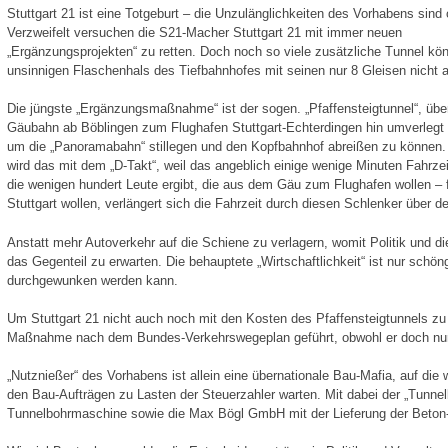
Stuttgart 21 ist eine Totgeburt – die Unzulänglichkeiten des Vorhabens sind 
Verzweifelt versuchen die S21-Macher Stuttgart 21 mit immer neuen
„Ergänzungsprojekten“ zu retten. Doch noch so viele zusätzliche Tunnel kö
unsinnigen Flaschenhals des Tiefbahnhofes mit seinen nur 8 Gleisen nicht 
Die jüngste „Ergänzungsmaßnahme“ ist der sogen. „Pfaffensteigtunnel“, übe
Gäubahn ab Böblingen zum Flughafen Stuttgart-Echterdingen hin umverlegt 
um die „Panoramabahn“ stillegen und den Kopfbahnhof abreißen zu können.
wird das mit dem „D-Takt“, weil das angeblich einige wenige Minuten Fahrze
die wenigen hundert Leute ergibt, die aus dem Gäu zum Flughafen wollen – f
Stuttgart wollen, verlängert sich die Fahrzeit durch diesen Schlenker über d
Anstatt mehr Autoverkehr auf die Schiene zu verlagern, womit Politik und di
das Gegenteil zu erwarten. Die behauptete „Wirtschaftlichkeit“ ist nur schö
durchgewunken werden kann.
Um Stuttgart 21 nicht auch noch mit den Kosten des Pfaffensteigtunnels zu 
Maßnahme nach dem Bundes-Verkehrswegeplan geführt, obwohl er doch nur f
„Nutznießer“ des Vorhabens ist allein eine übernationale Bau-Mafia, auf die
den Bau-Aufträgen zu Lasten der Steuerzahler warten. Mit dabei der „Tunnel
Tunnelbohrmaschine sowie die Max Bögl GmbH mit der Lieferung der Beton-Fe