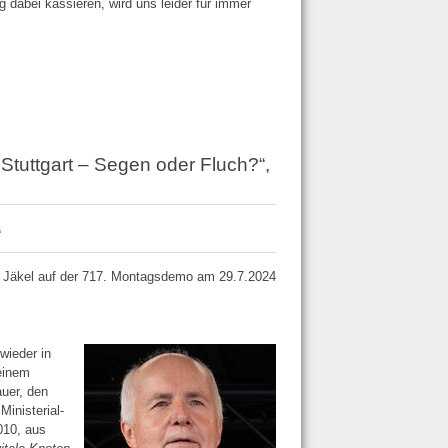
 dabei kassieren, wird uns leider für immer
 Stuttgart – Segen oder Fluch?“,
“
g Jäkel auf der 717. Montagsdemo am 29.7.2024
wieder in
einem
auer, den
inisterial­
010, aus