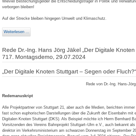
Wieviel Bestechungsgelder die Entscheidungsträger in Politik und Verwaltung
verborgen bleiben!
Auf der Strecke bleiben hingegen Umwelt und Klimaschutz.
Weiterlesen ...
Rede Dr.-Ing. Hans Jörg Jäkel „Der Digitale Knoten
717. Montagsdemo, 29.07.2024
„Der Digitale Knoten Stuttgart – Segen oder Fluch?
Rede von Dr.-Ing. Hans-Jör
Redemanuskript
Alle Projektpartner von Stuttgart 21, aber auch die Medien, berichten immer 
fast schon euphorischen Darstellungen über die Zukunft der Eisenbahn mit 
Digitalen Knoten Stuttgart (DKS). Als Beispiel möchte ich Herrn Bernhard B
Vorsitzenden des Vereins Bahnprojekt Stuttgart–Ulm e.V., auch bekannt als M
direktor im Verkehrsministerium am schwarzen Donnerstag im September 2