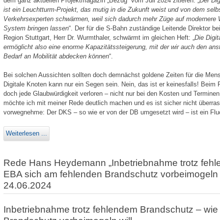
dem ganz aktuellen Projektmagazin „Bezug“ vom Juli 2024 zitieren: „
Der Dig
ist ein Leuchtturm-Projekt, das mutig in die Zukunft weist und von dem sel
Verkehrsexperten schwärmen, weil sich dadurch mehr Züge auf modernere 
System bringen lassen
“. Der für die S-Bahn zuständige Leitende Direktor b
Region Stuttgart, Herr Dr. Wurmthaler, schwärmt im gleichen Heft: „
Die Digit
ermöglicht also eine enorme Kapazitätssteigerung, mit der wir auch den an
Bedarf an Mobilität abdecken können
“.
Bei solchen Aussichten sollten doch demnächst goldene Zeiten für die Mens
Digitale Knoten kann nur ein Segen sein. Nein, das ist er keinesfalls! Beim 
doch jede Glaub­würdigkeit verloren – nicht nur bei den Kosten und Terminen,
möchte ich mit meiner Rede deutlich machen und es ist sicher nicht überrasc
vorwegnehme: Der DKS – so wie er von der DB umgesetzt wird – ist ein Fluc
Weiterlesen ...
Rede Hans Heydemann „Inbetriebnahme trotz fehl
EBA sich am fehlenden Brandschutz vorbeimogeln 
24.06.2024
Inbetriebnahme trotz fehlendem Brandschutz – wie