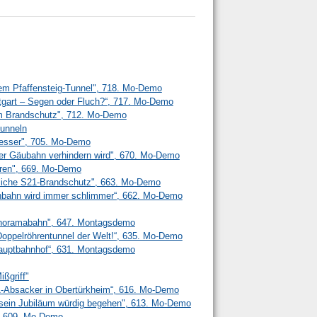
em Pfaffensteig-Tunnel", 718. Mo-Demo
ttgart – Segen oder Fluch?“, 717. Mo-Demo
m Brandschutz", 712. Mo-Demo
unneln
 besser", 705. Mo-Demo
r Gäubahn verhindern wird", 670. Mo-Demo
ren", 669. Mo-Demo
liche S21-Brandschutz", 663. Mo-Demo
senbahn wird immer schlimmer“, 662. Mo-Demo
anoramabahn", 647. Montagsdemo
n Doppelröhrentunnel der Welt!“, 635. Mo-Demo
 Hauptbahnhof“, 631. Montagsdemo
ißgriff"
21-Absacker in Obertürkheim“, 616. Mo-Demo
l sein Jubiläum würdig begehen", 613. Mo-Demo
", 609. Mo-Demo