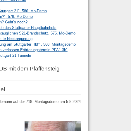
Stuttgart 21", 586. Mo-Demo
en?", 578. Mo-Demo
en? Geht’s noch?
e des Stuttgarter Hauptbahnhofs
ntauglichen S21-Brandschutz, 575. Mo-Demo
ritte Neckarquerung
tung am Stuttgarter Hbf" , 568. Montagsdemo
n verlassen Erörterungstermin PFA1.3b"
ttgart 21 Tunneln
B mit dem Pfaffensteig-
el
ydemann auf der 718. Montagsdemo am 5.8.2024