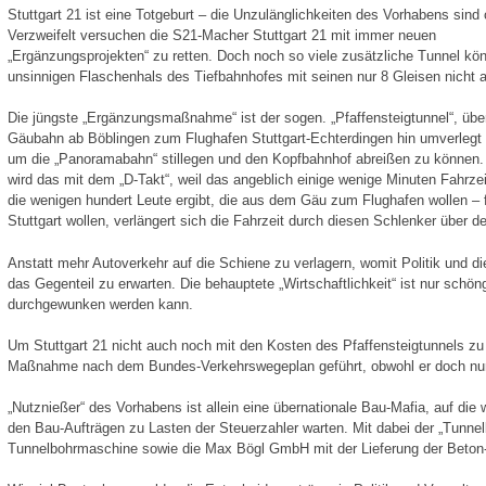
Stuttgart 21 ist eine Totgeburt – die Unzulänglichkeiten des Vorhabens sind 
Verzweifelt versuchen die S21-Macher Stuttgart 21 mit immer neuen
„Ergänzungsprojekten“ zu retten. Doch noch so viele zusätzliche Tunnel kö
unsinnigen Flaschenhals des Tiefbahnhofes mit seinen nur 8 Gleisen nicht 
Die jüngste „Ergänzungsmaßnahme“ ist der sogen. „Pfaffensteigtunnel“, übe
Gäubahn ab Böblingen zum Flughafen Stuttgart-Echterdingen hin umverlegt 
um die „Panoramabahn“ stillegen und den Kopfbahnhof abreißen zu können.
wird das mit dem „D-Takt“, weil das angeblich einige wenige Minuten Fahrze
die wenigen hundert Leute ergibt, die aus dem Gäu zum Flughafen wollen – f
Stuttgart wollen, verlängert sich die Fahrzeit durch diesen Schlenker über d
Anstatt mehr Autoverkehr auf die Schiene zu verlagern, womit Politik und di
das Gegenteil zu erwarten. Die behauptete „Wirtschaftlichkeit“ ist nur schö
durchgewunken werden kann.
Um Stuttgart 21 nicht auch noch mit den Kosten des Pfaffensteigtunnels zu 
Maßnahme nach dem Bundes-Verkehrswegeplan geführt, obwohl er doch nur f
„Nutznießer“ des Vorhabens ist allein eine übernationale Bau-Mafia, auf die
den Bau-Aufträgen zu Lasten der Steuerzahler warten. Mit dabei der „Tunnel
Tunnelbohrmaschine sowie die Max Bögl GmbH mit der Lieferung der Beton-Fe