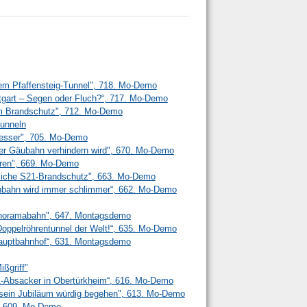
em Pfaffensteig-Tunnel", 718. Mo-Demo
ttgart – Segen oder Fluch?“, 717. Mo-Demo
m Brandschutz", 712. Mo-Demo
unneln
 besser", 705. Mo-Demo
r Gäubahn verhindern wird", 670. Mo-Demo
ren", 669. Mo-Demo
liche S21-Brandschutz", 663. Mo-Demo
senbahn wird immer schlimmer“, 662. Mo-Demo
anoramabahn", 647. Montagsdemo
n Doppelröhrentunnel der Welt!“, 635. Mo-Demo
 Hauptbahnhof“, 631. Montagsdemo
ißgriff"
21-Absacker in Obertürkheim“, 616. Mo-Demo
l sein Jubiläum würdig begehen", 613. Mo-Demo
", 609. Mo-Demo