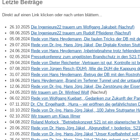
Letzte Beiträge
Direkt auf einen Link klicken oder nach unten blättern...
26.10.2025
Die Ingenieure22 trauern um Woflgang Jakubeit (Nachruf)
08.06.2025
Die Ingenieure22 trauern um Rudolf Pfleiderer (Nachruf)
05.08.2024
Rede von Hans Heydemann „Die faulen Tricks der DB mit d
29.07.2024
Rede von Dr.-Ing. Hans Jörg Jäkel „Der Digitale Knoten Stu
24.06.2024
Rede von Hans Heydemann „Inbetriebnahme trotz fehlende
02.05.2024
Pressekonferenz zum ungelösten Brandschutz in den S21-T
29.04.2024
Rede von Dieter Reicherter „Vertrauen ist gut, Kontrolle ist
07.08.2023
Rede von Jürgen Resch (DUH) „Wie die DUH die Kappung de
31.07.2023
Rede von Hans Heydemann „Betrug der DB mit den Rostroh
19.06.2023
Hans Heydemann „Brand im Terfener Tunnel und der untaug
12.06.2023
Rede von Dr.-Ing. Hans Jörg Jäkel „Die Zerstörung der Ei
24.05.2023
Wir trauern um Dr. Winfried Wolf
(Nachruf)
06.02.2023
Rede von Wolfgang Kuebart, „Gedanken zur Zukunft der P
07.11.2022
Dr. Chr. Engelhardt, „Hurra – wir eröffnen die gefährlichste
10.10.2022
Rede von Dr.-Ing. Hans-Jörg Jäkel, „100 Jahre Stuttgarter
02.10.2022
Wir trauern um Klaus Illmer
04.08.2022
Roland Morlock, "Betriebskonzept S21 ist ein planerischer M
20.06.2022
Rede von Dr. Hans-Jörg Jäkel, „Abgrundtief + bodenlos: S
23.05.2022
Rede von Dr.-Ing. Hans-Jörg Jäkel "Unser Kopfbahnhof sol
25.04.2022
Rede von Dr.-Ing. Hans-Jörg Jäkel "Nichts gelernt aus S21