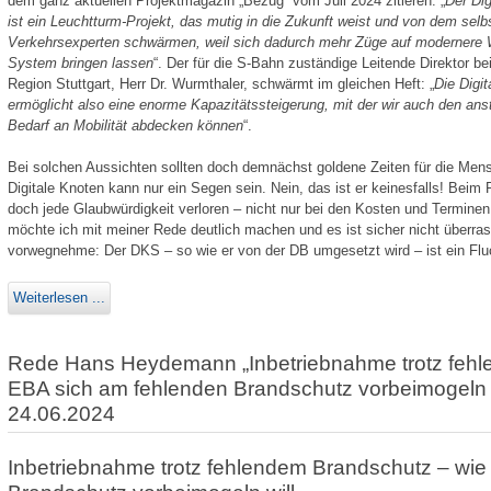
dem ganz aktuellen Projektmagazin „Bezug“ vom Juli 2024 zitieren: „
Der Dig
ist ein Leuchtturm-Projekt, das mutig in die Zukunft weist und von dem sel
Verkehrsexperten schwärmen, weil sich dadurch mehr Züge auf modernere 
System bringen lassen
“. Der für die S-Bahn zuständige Leitende Direktor b
Region Stuttgart, Herr Dr. Wurmthaler, schwärmt im gleichen Heft: „
Die Digit
ermöglicht also eine enorme Kapazitätssteigerung, mit der wir auch den an
Bedarf an Mobilität abdecken können
“.
Bei solchen Aussichten sollten doch demnächst goldene Zeiten für die Mens
Digitale Knoten kann nur ein Segen sein. Nein, das ist er keinesfalls! Beim 
doch jede Glaub­würdigkeit verloren – nicht nur bei den Kosten und Terminen,
möchte ich mit meiner Rede deutlich machen und es ist sicher nicht überrasc
vorwegnehme: Der DKS – so wie er von der DB umgesetzt wird – ist ein Fluc
Weiterlesen ...
Rede Hans Heydemann „Inbetriebnahme trotz fehl
EBA sich am fehlenden Brandschutz vorbeimogeln 
24.06.2024
Inbetriebnahme trotz fehlendem Brandschutz – wie