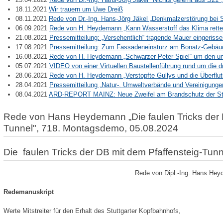
18.11.2021
Wir trauern um Uwe Dreiß
08.11.2021
Rede von Dr.-Ing. Hans-Jörg Jäkel „Denkmalzerstörung bei 
06.09.2021
Rede von H. Heydemann „Kann Wasserstoff das Klima rett
21.08.2021
Pressemitteilung: „Versehentlich“ tragende Mauer eingeriss
17.08.2021
Pressemitteilung: Zum Fassadeneinsturz am Bonatz-Gebäud
16.08.2021
Rede von H. Heydemann „Schwarzer-Peter-Spiel“ um den u
05.07.2021
VIDEO von einer Virtuellen Baustellenführung rund um die d
28.06.2021
Rede von H. Heydemann „Verstopfte Gullys und die Überflu
28.04.2021
Pressemitteilung „Natur-, Umweltverbände und Vereinigunge
08.04.2021
ARD-REPORT MAINZ: Neue Zweifel am Brandschutz der Stu
Rede von Hans Heydemann „Die faulen Tricks der D
Tunnel", 718. Montagsdemo, 05.08.2024
Die faulen Tricks der DB mit dem Pfaffensteig-Tunn
Rede von Dipl.-Ing. Hans He
Redemanuskript
Werte Mitstreiter für den Erhalt des Stuttgarter Kopfbahnhofs,