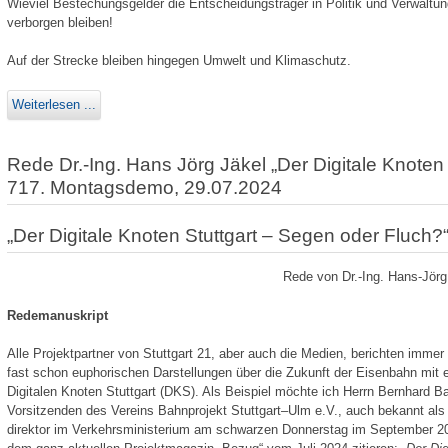
Wieviel Bestechungsgelder die Entscheidungsträger in Politik und Verwaltung
verborgen bleiben!
Auf der Strecke bleiben hingegen Umwelt und Klimaschutz.
Weiterlesen ...
Rede Dr.-Ing. Hans Jörg Jäkel „Der Digitale Knoten
717. Montagsdemo, 29.07.2024
„Der Digitale Knoten Stuttgart – Segen oder Fluch?
Rede von Dr.-Ing. Hans-Jör
Redemanuskript
Alle Projektpartner von Stuttgart 21, aber auch die Medien, berichten immer 
fast schon euphorischen Darstellungen über die Zukunft der Eisenbahn mit 
Digitalen Knoten Stuttgart (DKS). Als Beispiel möchte ich Herrn Bernhard B
Vorsitzenden des Vereins Bahnprojekt Stuttgart–Ulm e.V., auch bekannt als M
direktor im Verkehrsministerium am schwarzen Donnerstag im September 2