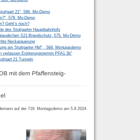
Stuttgart 21", 586. Mo-Demo
en?", 578. Mo-Demo
en? Geht’s noch?
e des Stuttgarter Hauptbahnhofs
ntauglichen S21-Brandschutz, 575. Mo-Demo
ritte Neckarquerung
tung am Stuttgarter Hbf" , 568. Montagsdemo
n verlassen Erörterungstermin PFA1.3b"
ttgart 21 Tunneln
B mit dem Pfaffensteig-
el
ydemann auf der 718. Montagsdemo am 5.8.2024