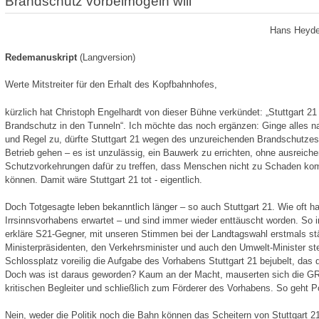
Brandschutz vorbeimogeln will
Hans Heyde
Redemanuskript
(Langversion)
Werte Mitstreiter für den Erhalt des Kopfbahnhofes,
kürzlich hat Christoph Engelhardt von dieser Bühne verkündet: „Stuttgart 21 i
Brandschutz in den Tunneln“. Ich möchte das noch ergänzen: Ginge alles n
und Regel zu, dürfte Stuttgart 21 wegen des unzureichenden Brandschutzes 
Betrieb gehen – es ist unzulässig, ein Bauwerk zu errichten, ohne ausreich
Schutzvorkehrungen dafür zu treffen, dass Menschen nicht zu Schaden k
können. Damit wäre Stuttgart 21 tot - eigentlich.
Doch Totgesagte leben bekanntlich länger – so auch Stuttgart 21. Wie oft 
Irrsinnsvorhabens erwartet – und sind immer wieder enttäuscht worden. So
erkläre S21-Gegner, mit unseren Stimmen bei der Landtagswahl erstmals stär
Ministerpräsidenten, den Verkehrsminister und auch den Umwelt-Minister s
Schlossplatz voreilig die Aufgabe des Vorhabens Stuttgart 21 bejubelt, das 
Doch was ist daraus geworden? Kaum an der Macht, mauserten sich die 
kritischen Begleiter und schließlich zum Förderer des Vorhabens. So geht Pol
Nein, weder die Politik noch die Bahn können das Scheitern von Stuttgart 2