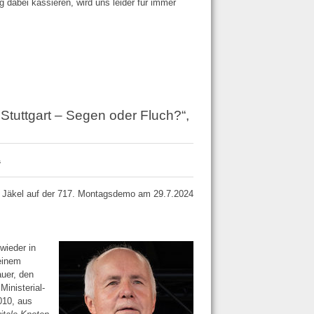
 dabei kassieren, wird uns leider für immer
 Stuttgart – Segen oder Fluch?“,
“
g Jäkel auf der 717. Montagsdemo am 29.7.2024
wieder in
einem
auer, den
inisterial­
010, aus