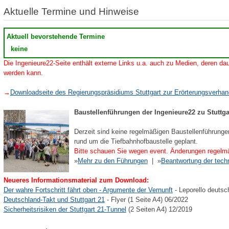
Aktuelle Termine und Hinweise
Aktuell bevorstehende Termine
keine
Die Ingenieure22-Seite enthält externe Links u.a. auch zu Medien, deren dau
werden kann.
→
Downloadseite des Regierungspräsidiums Stuttgart zur Erörterungsverha
Baustellenführungen der Ingenieure22 zu Stuttga
Derzeit sind keine regelmäßigen Baustellenführunge
rund um die Tiefbahnhofbaustelle geplant.
Bitte schauen Sie wegen event. Änderungen regelmä
»
Mehr zu den Führungen
| »
Beantwortung der tech
Neueres Informationsmaterial zum Download:
Der wahre Fortschritt fährt oben - Argumente der Vernunft
- Leporello deutsc
Deutschland-Takt und Stuttgart 21
- Flyer (1 Seite A4) 06/2022
Sicherheitsrisiken der Stuttgart 21-Tunnel
(2 Seiten A4) 12/2019