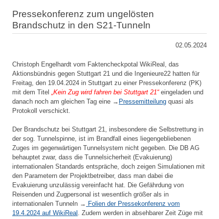
Pressekonferenz zum ungelösten
Brandschutz in den S21-Tunneln
02.05.2024
Christoph Engelhardt vom Faktencheckpotal WikiReal, das
Aktionsbündnis gegen Stuttgart 21 und die Ingenieure22 hatten für
Freitag, den 19.04.2024 in Stuttgart zu einer Pressekonferenz (PK)
mit dem Titel
„Kein Zug wird fahren bei Stuttgart 21“
eingeladen und
danach noch am gleichen Tag eine →
Pressemitteilung
quasi als
Protokoll verschickt.
Der Brandschutz bei Stuttgart 21, insbesondere die Selbstrettung in
der sog. Tunnelspinne, ist im Brandfall eines liegengebliebenen
Zuges im gegenwärtigen Tunnelsystem nicht gegeben. Die DB AG
behauptet zwar, dass die Tunnelsicherheit (Evakuierung)
internationalen Standards entspräche, doch zeigen Simulationen mit
den Parametern der Projektbetreiber, dass man dabei die
Evakuierung unzulässig vereinfacht hat. Die Gefährdung von
Reisenden und Zugpersonal ist wesentlich größer als in
internationalen Tunneln →
Folien der Pressekonferenz vom
19.4.2024 auf WikiReal
. Zudem werden in absehbarer Zeit Züge mit