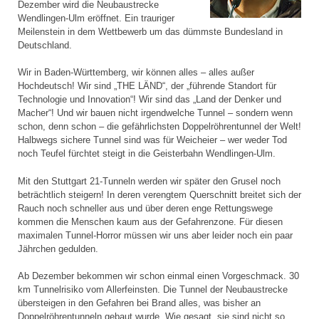
Dezember wird die Neubaustrecke
Wendlingen-Ulm eröffnet. Ein trauriger
Meilenstein in dem Wettbewerb um das dümmste Bundesland in
Deutschland.
Wir in Baden-Württemberg, wir können alles – alles außer
Hochdeutsch! Wir sind „THE LÄND“, der „führende Standort für
Technologie und Innovation“! Wir sind das „Land der Denker und
Macher“! Und wir bauen nicht irgendwelche Tunnel – sondern wenn
schon, denn schon – die gefährlichsten Doppelröhrentunnel der Welt!
Halbwegs sichere Tunnel sind was für Weicheier – wer weder Tod
noch Teufel fürchtet steigt in die Geisterbahn Wendlingen-Ulm.
Mit den Stuttgart 21-Tunneln werden wir später den Grusel noch
beträchtlich steigern! In deren verengtem Querschnitt breitet sich der
Rauch noch schneller aus und über deren enge Rettungswege
kommen die Menschen kaum aus der Gefahrenzone. Für diesen
maximalen Tunnel-Horror müssen wir uns aber leider noch ein paar
Jährchen gedulden.
Ab Dezember bekommen wir schon einmal einen Vorgeschmack. 30
km Tunnelrisiko vom Allerfeinsten. Die Tunnel der Neubaustrecke
übersteigen in den Gefahren bei Brand alles, was bisher an
Doppelröhrentunneln gebaut wurde. Wie gesagt, sie sind nicht so