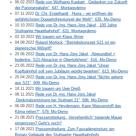
06.02.2023
Rede von Wolfgang Kuebart, „Gedanken zur Zukunft
der Panoramabahn", 647. Montagsdemo
07.11.2022
Dr. Chr. Engelhardt, „Hurra – wir eröffnen die
gefährlichsten Doppelröhrentunnel der Welt!“, 635. Mo-Demo
10.10.2022
Rede von Dr.-Ing. Hans-Jörg Jäkel, „100 Jahre
Stuttgarter Hauptbahnhof“, 631. Montagsdemo
02.10.2022
Wir trauern um Klaus Illmer
04.08.2022
Roland Morlock, "Betriebskonzept S21 ist ein
planerischer Mißgriff"
20.06.2022
Rede von Dr. Hans-Jörg Jäkel, „Abgrundtief +
bodenlos: S21-Absacker in Obertürkheim“, 616. Mo-Demo
23.05.2022
Rede von Dr.-Ing. Hans-Jörg Jäkel "Unser
Kopfbahnhof soll sein Jubiläum würdig begehen", 613. Mo-Demo
25.04.2022
Rede von Dr.-Ing. Hans-Jörg Jäkel "Nichts gelernt
aus S21", 609. Mo-Demo
18.11.2021
Wir trauern um Uwe Dreiß
08.11.2021
Rede von Dr.-Ing. Hans-Jörg Jäkel
„Denkmalzerstörung bei Stuttgart 21", 586. Mo-Demo
06.09.2021
Rede von H. Heydemann „Kann Wasserstoff das
Klima retten?", 578. Mo-Demo
21.08.2021
Pressemitteilung: „Versehentlich“ tragende Mauer
eingerissen? Geht’s noch?
17.08.2021
Pressemitteilung: Zum Fassadeneinsturz am
Bonatz-Gebäude des Stuttgarter Hauptbahnhofs