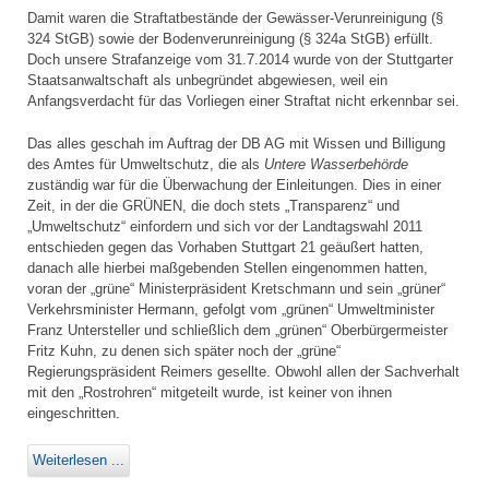
Damit waren die Straftatbestände der Gewässer-Verunreinigung (§
324 StGB) sowie der Bodenverunreinigung (§ 324a StGB) erfüllt.
Doch unsere Strafanzeige vom 31.7.2014 wurde von der Stuttgarter
Staatsanwaltschaft als unbegründet abgewiesen, weil ein
Anfangsverdacht für das Vorliegen einer Straftat nicht erkennbar sei.
Das alles geschah im Auftrag der DB AG mit Wissen und Billigung
des Amtes für Umweltschutz, die als
Untere Wasserbehörde
zuständig war für die Überwachung der Einleitungen. Dies in einer
Zeit, in der die GRÜNEN, die doch stets „Transparenz“ und
„Umweltschutz“ einfordern und sich vor der Landtagswahl 2011
entschieden gegen das Vorhaben Stuttgart 21 geäußert hatten,
danach alle hierbei maßgebenden Stellen eingenommen hatten,
voran der „grüne“ Ministerpräsident Kretschmann und sein „grüner“
Verkehrsminister Hermann, gefolgt vom „grünen“ Umweltminister
Franz Untersteller und schließlich dem „grünen“ Oberbürgermeister
Fritz Kuhn, zu denen sich später noch der „grüne“
Regierungspräsident Reimers gesellte. Obwohl allen der Sachverhalt
mit den „Rostrohren“ mitgeteilt wurde, ist keiner von ihnen
eingeschritten.
Weiterlesen ...