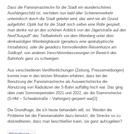
Dass die Panoramastrecke für die Stadt ein wunderschönes
Aushängeschild ist, nachdem nun bald aller Schienenverkehr
unterirdisch durch die Stadt geleitet wird, das wird nie als Grund
aufgeführt. Optik hat für die Stadt noch selten eine Rolle gespielt,
man denke nur an den schönen Anblick von der Jägerstraße auf den
Nord“Auspuff“ des Tiefbahnhofs vor dem Weinberg unter dem
denkwürdigen Weinberghäusle (geradezu eine apokalyptische
Installation), oder die geradezu formvollendete Riesenhutze am
Südkopf, von anderen Verschlimmbesserungen im Bereich des
Bahnhofs ganz zu schweigen.
Aus verschiedenen Veröffentlichungen (Zeitung, Pressemeldungen)
konnte man in den letzten Monaten erfahren, dass bei der
Benutzung der Panoramastrecke als Ausweichstrecke die
Abnutzung von Radsätzen der S-Bahn auffällig hoch war. Das ging
über zwei Sommerperioden 2021 und 2022, als die Stammstrecke
(S-Hbf – Schwabstraße – Vaihingen) gesperrt war[2].
Die Grundfrage, die ich heute behandeln will, ist: Werden die
Probleme bei der Panoramabahn dazu benutzt, die Strecke so zu
diskreditieren, dass man beschließen kann, sie ganz aufzugeben?