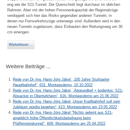
eng wie die S21-Tunnel. Der Querschnitt liegt durchaus im üblichen
Rahmen. Aber mit der hohen Personenkapazität der Regionalzüge
verdoppelt sich hier das Risiko gegenüber anderen Tunneln, in
denen nur Fernverkehrszüge unterwegs sind. Außerdem wird in den
neuen Tunneln zugelassen, dass Einbauten den Rettungsweg um 30
cm einengen.
Weiterlesen ...
Weitere Beiträge ...
Rede von Dr.-Ing. Hans-Jörg Jäkel: „100 Jahre Stuttgarter
Hauptbahnhof“, 631. Montagsdemo, 10.10.2022
Rede von Dr.-Ing. Hans-Jörg Jäkel, „Abgrundtief + bodenlos: S21-
Absacker in Obertürkheim“, 616. Montagsdemo am 21.06.2022
Rede von Dr.-Ing. Hans-Jörg Jäkel „Unser Kopfbahnhof soll sein
Jubiläum würdig begehen“, 613. Montagsdemo am 23.05.2022
Rede von Dr.-Ing. Hans-Jörg Jäkel "Nichts gelernt aus S21-
angeblich frühe Öffentlichkeitsbeteiligung beim
Pfaffensteigtunnel", 609. Montagsdemo am 25.04.2022