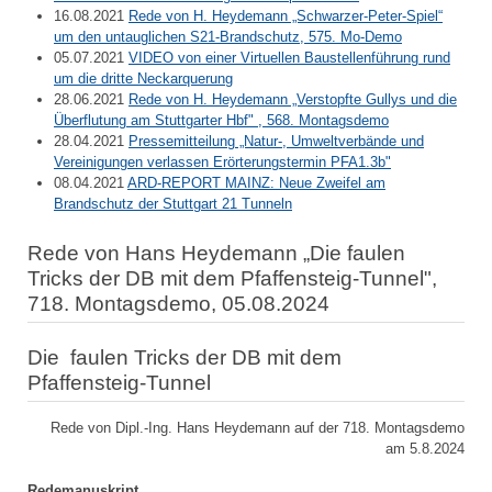
16.08.2021
Rede von H. Heydemann „Schwarzer-Peter-Spiel“
um den untauglichen S21-Brandschutz, 575. Mo-Demo
05.07.2021
VIDEO von einer Virtuellen Baustellenführung rund
um die dritte Neckarquerung
28.06.2021
Rede von H. Heydemann „Verstopfte Gullys und die
Überflutung am Stuttgarter Hbf" , 568. Montagsdemo
28.04.2021
Pressemitteilung „Natur-, Umweltverbände und
Vereinigungen verlassen Erörterungstermin PFA1.3b"
08.04.2021
ARD-REPORT MAINZ: Neue Zweifel am
Brandschutz der Stuttgart 21 Tunneln
Rede von Hans Heydemann „Die faulen
Tricks der DB mit dem Pfaffensteig-Tunnel",
718. Montagsdemo, 05.08.2024
Die faulen Tricks der DB mit dem
Pfaffensteig-Tunnel
Rede von Dipl.-Ing. Hans Heydemann auf der 718. Montagsdemo
am 5.8.2024
Redemanuskript