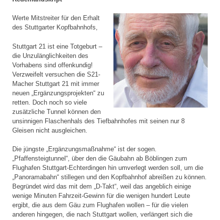
Werte Mitstreiter für den Erhalt
des Stuttgarter Kopfbahnhofs,
Stuttgart 21 ist eine Totgeburt –
die Unzulänglichkeiten des
Vorhabens sind offenkundig!
Verzweifelt versuchen die S21-
Macher Stuttgart 21 mit immer
neuen „Ergänzungsprojekten“ zu
retten. Doch noch so viele
zusätzliche Tunnel können den
unsinnigen Flaschenhals des Tiefbahnhofes mit seinen nur 8
Gleisen nicht ausgleichen.
Die jüngste „Ergänzungsmaßnahme“ ist der sogen.
„Pfaffensteigtunnel“, über den die Gäubahn ab Böblingen zum
Flughafen Stuttgart-Echterdingen hin umverlegt werden soll, um die
„Panoramabahn“ stillegen und den Kopfbahnhof abreißen zu können.
Begründet wird das mit dem „D-Takt“, weil das angeblich einige
wenige Minuten Fahrzeit-Gewinn für die wenigen hundert Leute
ergibt, die aus dem Gäu zum Flughafen wollen – für die vielen
anderen hingegen, die nach Stuttgart wollen, verlängert sich die