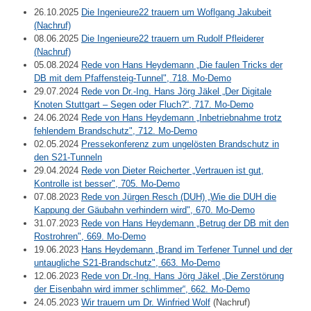
26.10.2025
Die Ingenieure22 trauern um Woflgang Jakubeit
(Nachruf)
08.06.2025
Die Ingenieure22 trauern um Rudolf Pfleiderer
(Nachruf)
05.08.2024
Rede von Hans Heydemann „Die faulen Tricks der
DB mit dem Pfaffensteig-Tunnel", 718. Mo-Demo
29.07.2024
Rede von Dr.-Ing. Hans Jörg Jäkel „Der Digitale
Knoten Stuttgart – Segen oder Fluch?“, 717. Mo-Demo
24.06.2024
Rede von Hans Heydemann „Inbetriebnahme trotz
fehlendem Brandschutz", 712. Mo-Demo
02.05.2024
Pressekonferenz zum ungelösten Brandschutz in
den S21-Tunneln
29.04.2024
Rede von Dieter Reicherter „Vertrauen ist gut,
Kontrolle ist besser", 705. Mo-Demo
07.08.2023
Rede von Jürgen Resch (DUH) „Wie die DUH die
Kappung der Gäubahn verhindern wird", 670. Mo-Demo
31.07.2023
Rede von Hans Heydemann „Betrug der DB mit den
Rostrohren", 669. Mo-Demo
19.06.2023
Hans Heydemann „Brand im Terfener Tunnel und der
untaugliche S21-Brandschutz", 663. Mo-Demo
12.06.2023
Rede von Dr.-Ing. Hans Jörg Jäkel „Die Zerstörung
der Eisenbahn wird immer schlimmer“, 662. Mo-Demo
24.05.2023
Wir trauern um Dr. Winfried Wolf
(Nachruf)