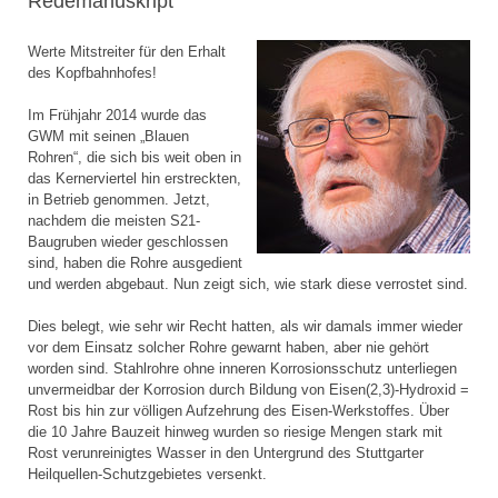
Redemanuskript
Werte Mitstreiter für den Erhalt
des Kopfbahnhofes!
Im Frühjahr 2014 wurde das
GWM mit seinen „Blauen
Rohren“, die sich bis weit oben in
das Kernerviertel hin erstreckten,
in Betrieb genommen. Jetzt,
nachdem die meisten S21-
Baugruben wieder geschlossen
sind, haben die Rohre ausgedient
und werden abgebaut. Nun zeigt sich, wie stark diese verrostet sind.
Dies belegt, wie sehr wir Recht hatten, als wir damals immer wieder
vor dem Einsatz solcher Rohre gewarnt haben, aber nie gehört
worden sind. Stahlrohre ohne inneren Korrosionsschutz unterliegen
unvermeidbar der Korrosion durch Bildung von Eisen(2,3)-Hydroxid =
Rost bis hin zur völligen Aufzehrung des Eisen-Werkstoffes. Über
die 10 Jahre Bauzeit hinweg wurden so riesige Mengen stark mit
Rost verunreinigtes Wasser in den Untergrund des Stuttgarter
Heilquellen-Schutzgebietes versenkt.