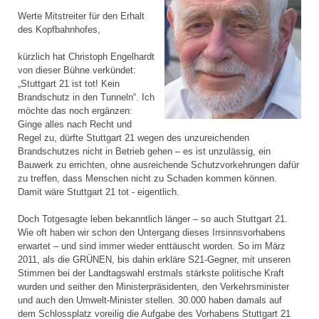
Werte Mitstreiter für den Erhalt
des Kopfbahnhofes,
kürzlich hat Christoph Engelhardt
von dieser Bühne verkündet:
„Stuttgart 21 ist tot! Kein
Brandschutz in den Tunneln“. Ich
möchte das noch ergänzen:
Ginge alles nach Recht und
Regel zu, dürfte Stuttgart 21 wegen des unzureichenden
Brandschutzes nicht in Betrieb gehen – es ist unzulässig, ein
Bauwerk zu errichten, ohne ausreichende Schutzvorkehrungen dafür
zu treffen, dass Menschen nicht zu Schaden kommen können.
Damit wäre Stuttgart 21 tot - eigentlich.
Doch Totgesagte leben bekanntlich länger – so auch Stuttgart 21.
Wie oft haben wir schon den Untergang dieses Irrsinnsvorhabens
erwartet – und sind immer wieder enttäuscht worden. So im März
2011, als die GRÜNEN, bis dahin erkläre S21-Gegner, mit unseren
Stimmen bei der Landtagswahl erstmals stärkste politische Kraft
wurden und seither den Ministerpräsidenten, den Verkehrsminister
und auch den Umwelt-Minister stellen. 30.000 haben damals auf
dem Schlossplatz voreilig die Aufgabe des Vorhabens Stuttgart 21