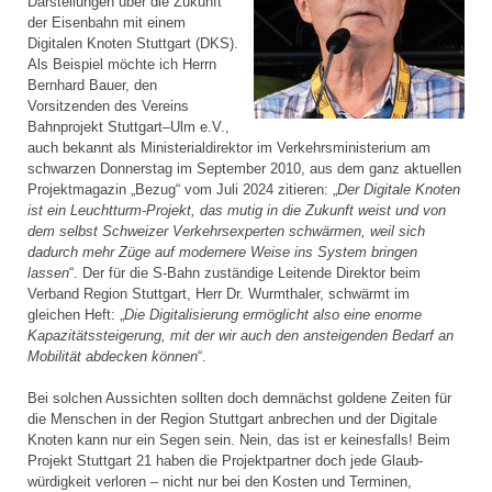
Darstellungen über die Zukunft
der Eisenbahn mit einem
Digitalen Knoten Stuttgart (DKS).
Als Beispiel möchte ich Herrn
Bernhard Bauer, den
Vorsitzenden des Vereins
Bahnprojekt Stuttgart–Ulm e.V.,
auch bekannt als Ministerial­direktor im Verkehrsministerium am
schwarzen Donnerstag im September 2010, aus dem ganz aktuellen
Projektmagazin „Bezug“ vom Juli 2024 zitieren: „
Der Digitale Knoten
ist ein Leuchtturm-Projekt, das mutig in die Zukunft weist und von
dem selbst Schweizer Verkehrsexperten schwärmen, weil sich
dadurch mehr Züge auf modernere Weise ins System bringen
lassen
“. Der für die S-Bahn zuständige Leitende Direktor beim
Verband Region Stuttgart, Herr Dr. Wurmthaler, schwärmt im
gleichen Heft: „
Die Digitalisierung ermöglicht also eine enorme
Kapazitätssteigerung, mit der wir auch den ansteigenden Bedarf an
Mobilität abdecken können
“.
Bei solchen Aussichten sollten doch demnächst goldene Zeiten für
die Menschen in der Region Stuttgart anbrechen und der Digitale
Knoten kann nur ein Segen sein. Nein, das ist er keinesfalls! Beim
Projekt Stuttgart 21 haben die Projektpartner doch jede Glaub­
würdigkeit verloren – nicht nur bei den Kosten und Terminen,