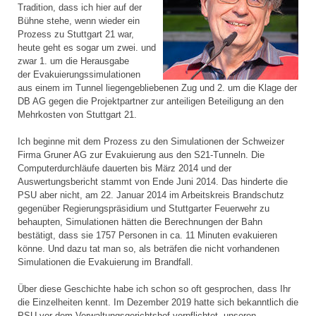
Tradition, dass ich hier auf der
Bühne stehe, wenn wieder ein
Prozess zu Stuttgart 21 war,
heute geht es sogar um zwei. und
zwar 1. um die Herausgabe
der Evakuierungssimulationen
aus einem im Tunnel liegengebliebenen Zug und 2. um die Klage der
DB AG gegen die Projektpartner zur anteiligen Beteiligung an den
Mehrkosten von Stuttgart 21.
Ich beginne mit dem Prozess zu den Simulationen der Schweizer
Firma Gruner AG zur Evakuierung aus den S21-Tunneln. Die
Computerdurchläufe dauerten bis März 2014 und der
Auswertungsbericht stammt von Ende Juni 2014. Das hinderte die
PSU aber nicht, am 22. Januar 2014 im Arbeitskreis Brandschutz
gegenüber Regierungspräsidium und Stuttgarter Feuerwehr zu
behaupten, Simulationen hätten die Berechnungen der Bahn
bestätigt, dass sie 1757 Personen in ca. 11 Minuten evakuieren
könne. Und dazu tat man so, als beträfen die nicht vorhandenen
Simulationen die Evakuierung im Brandfall.
Über diese Geschichte habe ich schon so oft gesprochen, dass Ihr
die Einzelheiten kennt. Im Dezember 2019 hatte sich bekanntlich die
PSU vor dem Verwaltungsgerichtshof verpflichtet, unseren