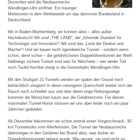
Dezember wird die Neubaustrecke
Wendlingen-Ulm eröffnet. Ein trauriger
Meilenstein in dem Wettbewerb um das dümmste Bundesland in
Deutschland.
Wir in Baden-Württemberg, wir können alles – alles außer
Hochdeutsch! Wir sind „THE LÄND“, der „führende Standort für
Technologie und Innovation“! Wir sind das „Land der Denker und
Macher“! Und wir bauen nicht irgendwelche Tunnel – sondern wenn
schon, denn schon – die gefährlichsten Doppelröhrentunnel der Welt!
Halbwegs sichere Tunnel sind was für Weicheier – wer weder Tod
noch Teufel fürchtet steigt in die Geisterbahn Wendlingen-Ulm.
Mit den Stuttgart 21-Tunneln werden wir später den Grusel noch
beträchtlich steigern! In deren verengtem Querschnitt breitet sich der
Rauch noch schneller aus und über deren enge Rettungswege
kommen die Menschen kaum aus der Gefahrenzone. Für diesen
maximalen Tunnel-Horror müssen wir uns aber leider noch ein paar
Jährchen gedulden.
Ab Dezember bekommen wir schon einmal einen Vorgeschmack. 30
km Tunnelrisiko vom Allerfeinsten. Die Tunnel der Neubaustrecke
übersteigen in den Gefahren bei Brand alles, was bisher an
Doppelröhrentunneln gebaut wurde. Wie gesagt, sie sind nicht so