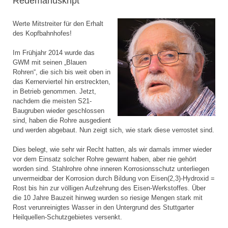
Redemanuskript
Werte Mitstreiter für den Erhalt
des Kopfbahnhofes!
Im Frühjahr 2014 wurde das
GWM mit seinen „Blauen
Rohren“, die sich bis weit oben in
das Kernerviertel hin erstreckten,
in Betrieb genommen. Jetzt,
nachdem die meisten S21-
Baugruben wieder geschlossen
sind, haben die Rohre ausgedient
und werden abgebaut. Nun zeigt sich, wie stark diese verrostet sind.
Dies belegt, wie sehr wir Recht hatten, als wir damals immer wieder
vor dem Einsatz solcher Rohre gewarnt haben, aber nie gehört
worden sind. Stahlrohre ohne inneren Korrosionsschutz unterliegen
unvermeidbar der Korrosion durch Bildung von Eisen(2,3)-Hydroxid =
Rost bis hin zur völligen Aufzehrung des Eisen-Werkstoffes. Über
die 10 Jahre Bauzeit hinweg wurden so riesige Mengen stark mit
Rost verunreinigtes Wasser in den Untergrund des Stuttgarter
Heilquellen-Schutzgebietes versenkt.