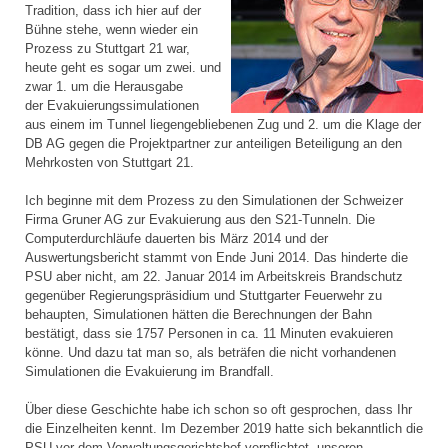
Tradition, dass ich hier auf der
Bühne stehe, wenn wieder ein
Prozess zu Stuttgart 21 war,
heute geht es sogar um zwei. und
zwar 1. um die Herausgabe
der Evakuierungssimulationen
aus einem im Tunnel liegengebliebenen Zug und 2. um die Klage der
DB AG gegen die Projektpartner zur anteiligen Beteiligung an den
Mehrkosten von Stuttgart 21.
Ich beginne mit dem Prozess zu den Simulationen der Schweizer
Firma Gruner AG zur Evakuierung aus den S21-Tunneln. Die
Computerdurchläufe dauerten bis März 2014 und der
Auswertungsbericht stammt von Ende Juni 2014. Das hinderte die
PSU aber nicht, am 22. Januar 2014 im Arbeitskreis Brandschutz
gegenüber Regierungspräsidium und Stuttgarter Feuerwehr zu
behaupten, Simulationen hätten die Berechnungen der Bahn
bestätigt, dass sie 1757 Personen in ca. 11 Minuten evakuieren
könne. Und dazu tat man so, als beträfen die nicht vorhandenen
Simulationen die Evakuierung im Brandfall.
Über diese Geschichte habe ich schon so oft gesprochen, dass Ihr
die Einzelheiten kennt. Im Dezember 2019 hatte sich bekanntlich die
PSU vor dem Verwaltungsgerichtshof verpflichtet, unseren