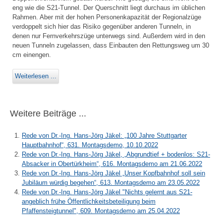
eng wie die S21-Tunnel. Der Querschnitt liegt durchaus im üblichen
Rahmen. Aber mit der hohen Personenkapazität der Regionalzüge
verdoppelt sich hier das Risiko gegenüber anderen Tunneln, in
denen nur Fernverkehrszüge unterwegs sind. Außerdem wird in den
neuen Tunneln zugelassen, dass Einbauten den Rettungsweg um 30
cm einengen.
Weiterlesen ...
Weitere Beiträge ...
Rede von Dr.-Ing. Hans-Jörg Jäkel: „100 Jahre Stuttgarter
Hauptbahnhof“, 631. Montagsdemo, 10.10.2022
Rede von Dr.-Ing. Hans-Jörg Jäkel, „Abgrundtief + bodenlos: S21-
Absacker in Obertürkheim“, 616. Montagsdemo am 21.06.2022
Rede von Dr.-Ing. Hans-Jörg Jäkel „Unser Kopfbahnhof soll sein
Jubiläum würdig begehen“, 613. Montagsdemo am 23.05.2022
Rede von Dr.-Ing. Hans-Jörg Jäkel "Nichts gelernt aus S21-
angeblich frühe Öffentlichkeitsbeteiligung beim
Pfaffensteigtunnel", 609. Montagsdemo am 25.04.2022