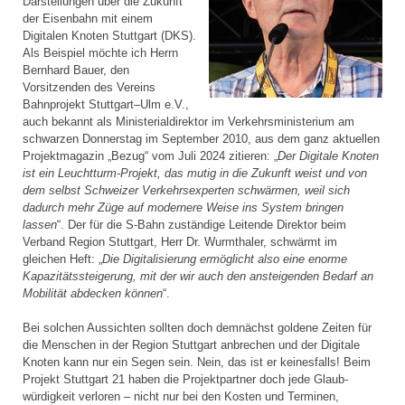
Darstellungen über die Zukunft
der Eisenbahn mit einem
Digitalen Knoten Stuttgart (DKS).
Als Beispiel möchte ich Herrn
Bernhard Bauer, den
Vorsitzenden des Vereins
Bahnprojekt Stuttgart–Ulm e.V.,
auch bekannt als Ministerial­direktor im Verkehrsministerium am
schwarzen Donnerstag im September 2010, aus dem ganz aktuellen
Projektmagazin „Bezug“ vom Juli 2024 zitieren: „
Der Digitale Knoten
ist ein Leuchtturm-Projekt, das mutig in die Zukunft weist und von
dem selbst Schweizer Verkehrsexperten schwärmen, weil sich
dadurch mehr Züge auf modernere Weise ins System bringen
lassen
“. Der für die S-Bahn zuständige Leitende Direktor beim
Verband Region Stuttgart, Herr Dr. Wurmthaler, schwärmt im
gleichen Heft: „
Die Digitalisierung ermöglicht also eine enorme
Kapazitätssteigerung, mit der wir auch den ansteigenden Bedarf an
Mobilität abdecken können
“.
Bei solchen Aussichten sollten doch demnächst goldene Zeiten für
die Menschen in der Region Stuttgart anbrechen und der Digitale
Knoten kann nur ein Segen sein. Nein, das ist er keinesfalls! Beim
Projekt Stuttgart 21 haben die Projektpartner doch jede Glaub­
würdigkeit verloren – nicht nur bei den Kosten und Terminen,