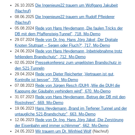
26.10.2025
Die Ingenieure22 trauern um Woflgang Jakubeit
(Nachruf)
08.06.2025
Die Ingenieure22 trauern um Rudolf Pfleiderer
(Nachruf)
05.08.2024
Rede von Hans Heydemann „Die faulen Tricks der
DB mit dem Pfaffensteig-Tunnel", 718. Mo-Demo
29.07.2024
Rede von Dr.-Ing. Hans Jörg Jäkel „Der Digitale
Knoten Stuttgart – Segen oder Fluch?“, 717. Mo-Demo
24.06.2024
Rede von Hans Heydemann „Inbetriebnahme trotz
fehlendem Brandschutz", 712. Mo-Demo
02.05.2024
Pressekonferenz zum ungelösten Brandschutz in
den S21-Tunneln
29.04.2024
Rede von Dieter Reicherter „Vertrauen ist gut,
Kontrolle ist besser", 705. Mo-Demo
07.08.2023
Rede von Jürgen Resch (DUH) „Wie die DUH die
Kappung der Gäubahn verhindern wird", 670. Mo-Demo
31.07.2023
Rede von Hans Heydemann „Betrug der DB mit den
Rostrohren", 669. Mo-Demo
19.06.2023
Hans Heydemann „Brand im Terfener Tunnel und der
untaugliche S21-Brandschutz", 663. Mo-Demo
12.06.2023
Rede von Dr.-Ing. Hans Jörg Jäkel „Die Zerstörung
der Eisenbahn wird immer schlimmer“, 662. Mo-Demo
24.05.2023
Wir trauern um Dr. Winfried Wolf
(Nachruf)