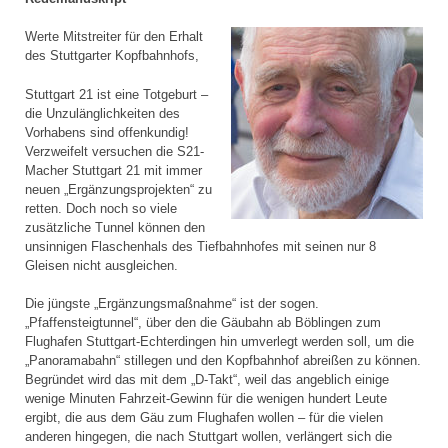
Werte Mitstreiter für den Erhalt
des Stuttgarter Kopfbahnhofs,
Stuttgart 21 ist eine Totgeburt –
die Unzulänglichkeiten des
Vorhabens sind offenkundig!
Verzweifelt versuchen die S21-
Macher Stuttgart 21 mit immer
neuen „Ergänzungsprojekten“ zu
retten. Doch noch so viele
zusätzliche Tunnel können den
unsinnigen Flaschenhals des Tiefbahnhofes mit seinen nur 8
Gleisen nicht ausgleichen.
Die jüngste „Ergänzungsmaßnahme“ ist der sogen.
„Pfaffensteigtunnel“, über den die Gäubahn ab Böblingen zum
Flughafen Stuttgart-Echterdingen hin umverlegt werden soll, um die
„Panoramabahn“ stillegen und den Kopfbahnhof abreißen zu können.
Begründet wird das mit dem „D-Takt“, weil das angeblich einige
wenige Minuten Fahrzeit-Gewinn für die wenigen hundert Leute
ergibt, die aus dem Gäu zum Flughafen wollen – für die vielen
anderen hingegen, die nach Stuttgart wollen, verlängert sich die