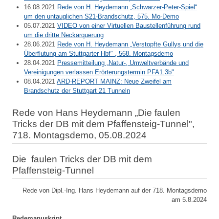
16.08.2021
Rede von H. Heydemann „Schwarzer-Peter-Spiel“
um den untauglichen S21-Brandschutz, 575. Mo-Demo
05.07.2021
VIDEO von einer Virtuellen Baustellenführung rund
um die dritte Neckarquerung
28.06.2021
Rede von H. Heydemann „Verstopfte Gullys und die
Überflutung am Stuttgarter Hbf" , 568. Montagsdemo
28.04.2021
Pressemitteilung „Natur-, Umweltverbände und
Vereinigungen verlassen Erörterungstermin PFA1.3b"
08.04.2021
ARD-REPORT MAINZ: Neue Zweifel am
Brandschutz der Stuttgart 21 Tunneln
Rede von Hans Heydemann „Die faulen
Tricks der DB mit dem Pfaffensteig-Tunnel",
718. Montagsdemo, 05.08.2024
Die faulen Tricks der DB mit dem
Pfaffensteig-Tunnel
Rede von Dipl.-Ing. Hans Heydemann auf der 718. Montagsdemo
am 5.8.2024
Redemanuskript