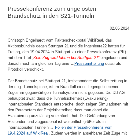
Pressekonferenz zum ungelösten
Brandschutz in den S21-Tunneln
02.05.2024
Christoph Engelhardt vom Faktencheckpotal WikiReal, das
Aktionsbündnis gegen Stuttgart 21 und die Ingenieure22 hatten für
Freitag, den 19.04.2024 in Stuttgart zu einer Pressekonferenz (PK)
mit dem Titel
„Kein Zug wird fahren bei Stuttgart 21“
eingeladen und
danach noch am gleichen Tag eine →
Pressemitteilung
quasi als
Protokoll verschickt.
Der Brandschutz bei Stuttgart 21, insbesondere die Selbstrettung in
der sog. Tunnelspinne, ist im Brandfall eines liegengebliebenen
Zuges im gegenwärtigen Tunnelsystem nicht gegeben. Die DB AG
behauptet zwar, dass die Tunnelsicherheit (Evakuierung)
internationalen Standards entspräche, doch zeigen Simulationen mit
den Parametern der Projektbetreiber, dass man dabei die
Evakuierung unzulässig vereinfacht hat. Die Gefährdung von
Reisenden und Zugpersonal ist wesentlich größer als in
internationalen Tunneln →
Folien der Pressekonferenz vom
19.4.2024 auf WikiReal
. Zudem werden in absehbarer Zeit Züge mit