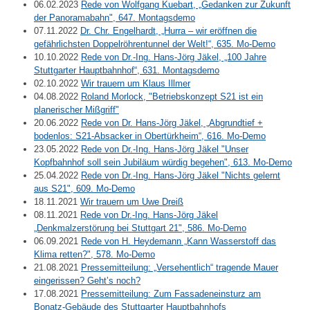
06.02.2023
Rede von Wolfgang Kuebart, „Gedanken zur Zukunft
der Panoramabahn", 647. Montagsdemo
07.11.2022
Dr. Chr. Engelhardt, „Hurra – wir eröffnen die
gefährlichsten Doppelröhrentunnel der Welt!“, 635. Mo-Demo
10.10.2022
Rede von Dr.-Ing. Hans-Jörg Jäkel, „100 Jahre
Stuttgarter Hauptbahnhof“, 631. Montagsdemo
02.10.2022
Wir trauern um Klaus Illmer
04.08.2022
Roland Morlock, "Betriebskonzept S21 ist ein
planerischer Mißgriff"
20.06.2022
Rede von Dr. Hans-Jörg Jäkel, „Abgrundtief +
bodenlos: S21-Absacker in Obertürkheim“, 616. Mo-Demo
23.05.2022
Rede von Dr.-Ing. Hans-Jörg Jäkel "Unser
Kopfbahnhof soll sein Jubiläum würdig begehen", 613. Mo-Demo
25.04.2022
Rede von Dr.-Ing. Hans-Jörg Jäkel "Nichts gelernt
aus S21", 609. Mo-Demo
18.11.2021
Wir trauern um Uwe Dreiß
08.11.2021
Rede von Dr.-Ing. Hans-Jörg Jäkel
„Denkmalzerstörung bei Stuttgart 21", 586. Mo-Demo
06.09.2021
Rede von H. Heydemann „Kann Wasserstoff das
Klima retten?", 578. Mo-Demo
21.08.2021
Pressemitteilung: „Versehentlich“ tragende Mauer
eingerissen? Geht’s noch?
17.08.2021
Pressemitteilung: Zum Fassadeneinsturz am
Bonatz-Gebäude des Stuttgarter Hauptbahnhofs