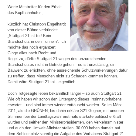
Werte Mitstreiter für den Erhalt
des Kopfbahnhofes,
kürzlich hat Christoph Engelhardt
von dieser Bühne verkündet:
„Stuttgart 21 ist tot! Kein
Brandschutz in den Tunneln“. Ich
möchte das noch ergänzen:
Ginge alles nach Recht und
Regel zu, dürfte Stuttgart 21 wegen des unzureichenden
Brandschutzes nicht in Betrieb gehen – es ist unzulässig, ein
Bauwerk zu errichten, ohne ausreichende Schutzvorkehrungen dafür
zu treffen, dass Menschen nicht zu Schaden kommen können.
Damit wäre Stuttgart 21 tot - eigentlich.
Doch Totgesagte leben bekanntlich länger – so auch Stuttgart 21.
Wie oft haben wir schon den Untergang dieses Irrsinnsvorhabens
erwartet – und sind immer wieder enttäuscht worden. So im März
2011, als die GRÜNEN, bis dahin erkläre S21-Gegner, mit unseren
Stimmen bei der Landtagswahl erstmals stärkste politische Kraft
wurden und seither den Ministerpräsidenten, den Verkehrsminister
und auch den Umwelt-Minister stellen. 30.000 haben damals auf
dem Schlossplatz voreilig die Aufgabe des Vorhabens Stuttgart 21