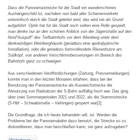
Dass die Panoramastrecke für die Stadt ein wunderschönes
Aushängeschild ist, nachdem nun bald aller Schienenverkehr
unterirdisch durch die Stadt geleitet wird, das wird nie als Grund
aufgeführt. Optik hat für die Stadt noch selten eine Rolle gespielt,
man denke nur an den schönen Anblick von der Jägerstraße auf den
Nord“Auspuff“ des Tiefbahnhofs vor dem Weinberg unter dem
denkwürdigen Weinberghäusle (geradezu eine apokalyptische
Installation), oder die geradezu formvollendete Riesenhutze am
Südkopf, von anderen Verschlimmbesserungen im Bereich des
Bahnhofs ganz zu schweigen.
Aus verschiedenen Veröffentlichungen (Zeitung, Pressemeldungen)
konnte man in den letzten Monaten erfahren, dass bei der
Benutzung der Panoramastrecke als Ausweichstrecke die
Abnutzung von Radsätzen der S-Bahn auffällig hoch war. Das ging
über zwei Sommerperioden 2021 und 2022, als die Stammstrecke
(S-Hbf – Schwabstraße – Vaihingen) gesperrt war[2].
Die Grundfrage, die ich heute behandeln will, ist: Werden die
Probleme bei der Panoramabahn dazu benutzt, die Strecke so zu
diskreditieren, dass man beschließen kann, sie ganz aufzugeben?