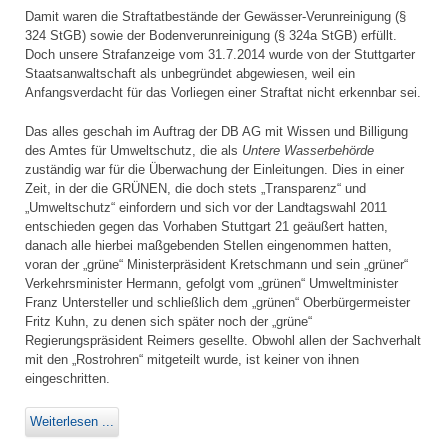
Damit waren die Straftatbestände der Gewässer-Verunreinigung (§
324 StGB) sowie der Bodenverunreinigung (§ 324a StGB) erfüllt.
Doch unsere Strafanzeige vom 31.7.2014 wurde von der Stuttgarter
Staatsanwaltschaft als unbegründet abgewiesen, weil ein
Anfangsverdacht für das Vorliegen einer Straftat nicht erkennbar sei.
Das alles geschah im Auftrag der DB AG mit Wissen und Billigung
des Amtes für Umweltschutz, die als
Untere Wasserbehörde
zuständig war für die Überwachung der Einleitungen. Dies in einer
Zeit, in der die GRÜNEN, die doch stets „Transparenz“ und
„Umweltschutz“ einfordern und sich vor der Landtagswahl 2011
entschieden gegen das Vorhaben Stuttgart 21 geäußert hatten,
danach alle hierbei maßgebenden Stellen eingenommen hatten,
voran der „grüne“ Ministerpräsident Kretschmann und sein „grüner“
Verkehrsminister Hermann, gefolgt vom „grünen“ Umweltminister
Franz Untersteller und schließlich dem „grünen“ Oberbürgermeister
Fritz Kuhn, zu denen sich später noch der „grüne“
Regierungspräsident Reimers gesellte. Obwohl allen der Sachverhalt
mit den „Rostrohren“ mitgeteilt wurde, ist keiner von ihnen
eingeschritten.
Weiterlesen ...