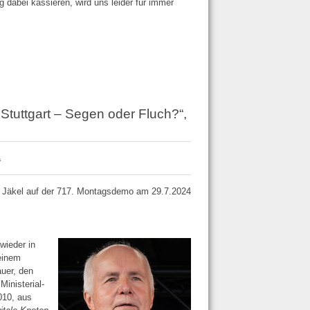
 dabei kassieren, wird uns leider für immer
 Stuttgart – Segen oder Fluch?“,
“
g Jäkel auf der 717. Montagsdemo am 29.7.2024
wieder in
einem
auer, den
inisterial­
010, aus