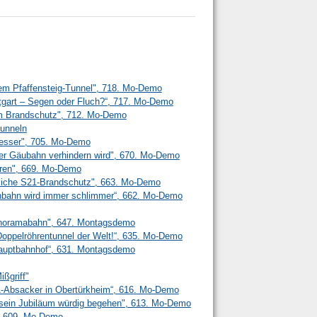
em Pfaffensteig-Tunnel", 718. Mo-Demo
ttgart – Segen oder Fluch?“, 717. Mo-Demo
m Brandschutz", 712. Mo-Demo
unneln
 besser", 705. Mo-Demo
r Gäubahn verhindern wird", 670. Mo-Demo
ren", 669. Mo-Demo
liche S21-Brandschutz", 663. Mo-Demo
senbahn wird immer schlimmer“, 662. Mo-Demo
anoramabahn", 647. Montagsdemo
n Doppelröhrentunnel der Welt!“, 635. Mo-Demo
 Hauptbahnhof“, 631. Montagsdemo
ißgriff"
21-Absacker in Obertürkheim“, 616. Mo-Demo
l sein Jubiläum würdig begehen", 613. Mo-Demo
", 609. Mo-Demo