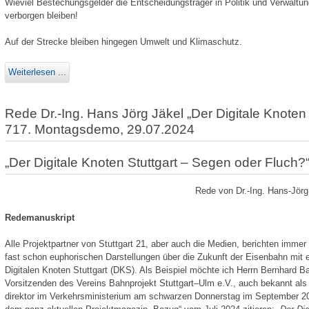
Wieviel Bestechungsgelder die Entscheidungsträger in Politik und Verwaltung
verborgen bleiben!
Auf der Strecke bleiben hingegen Umwelt und Klimaschutz.
Weiterlesen ...
Rede Dr.-Ing. Hans Jörg Jäkel „Der Digitale Knoten
717. Montagsdemo, 29.07.2024
„Der Digitale Knoten Stuttgart – Segen oder Fluch?
Rede von Dr.-Ing. Hans-Jör
Redemanuskript
Alle Projektpartner von Stuttgart 21, aber auch die Medien, berichten immer 
fast schon euphorischen Darstellungen über die Zukunft der Eisenbahn mit 
Digitalen Knoten Stuttgart (DKS). Als Beispiel möchte ich Herrn Bernhard B
Vorsitzenden des Vereins Bahnprojekt Stuttgart–Ulm e.V., auch bekannt als M
direktor im Verkehrsministerium am schwarzen Donnerstag im September 2