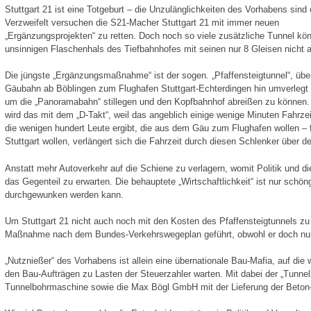
Stuttgart 21 ist eine Totgeburt – die Unzulänglichkeiten des Vorhabens sind 
Verzweifelt versuchen die S21-Macher Stuttgart 21 mit immer neuen
„Ergänzungsprojekten“ zu retten. Doch noch so viele zusätzliche Tunnel kö
unsinnigen Flaschenhals des Tiefbahnhofes mit seinen nur 8 Gleisen nicht 
Die jüngste „Ergänzungsmaßnahme“ ist der sogen. „Pfaffensteigtunnel“, übe
Gäubahn ab Böblingen zum Flughafen Stuttgart-Echterdingen hin umverlegt 
um die „Panoramabahn“ stillegen und den Kopfbahnhof abreißen zu können.
wird das mit dem „D-Takt“, weil das angeblich einige wenige Minuten Fahrze
die wenigen hundert Leute ergibt, die aus dem Gäu zum Flughafen wollen – f
Stuttgart wollen, verlängert sich die Fahrzeit durch diesen Schlenker über d
Anstatt mehr Autoverkehr auf die Schiene zu verlagern, womit Politik und di
das Gegenteil zu erwarten. Die behauptete „Wirtschaftlichkeit“ ist nur schö
durchgewunken werden kann.
Um Stuttgart 21 nicht auch noch mit den Kosten des Pfaffensteigtunnels zu 
Maßnahme nach dem Bundes-Verkehrswegeplan geführt, obwohl er doch nur f
„Nutznießer“ des Vorhabens ist allein eine übernationale Bau-Mafia, auf die
den Bau-Aufträgen zu Lasten der Steuerzahler warten. Mit dabei der „Tunnel
Tunnelbohrmaschine sowie die Max Bögl GmbH mit der Lieferung der Beton-Fe