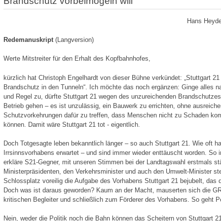
Brandschutz vorbeimogeln will
Hans Heyde
Redemanuskript
(Langversion)
Werte Mitstreiter für den Erhalt des Kopfbahnhofes,
kürzlich hat Christoph Engelhardt von dieser Bühne verkündet: „Stuttgart 21 i
Brandschutz in den Tunneln“. Ich möchte das noch ergänzen: Ginge alles n
und Regel zu, dürfte Stuttgart 21 wegen des unzureichenden Brandschutzes 
Betrieb gehen – es ist unzulässig, ein Bauwerk zu errichten, ohne ausreich
Schutzvorkehrungen dafür zu treffen, dass Menschen nicht zu Schaden k
können. Damit wäre Stuttgart 21 tot - eigentlich.
Doch Totgesagte leben bekanntlich länger – so auch Stuttgart 21. Wie oft 
Irrsinnsvorhabens erwartet – und sind immer wieder enttäuscht worden. So
erkläre S21-Gegner, mit unseren Stimmen bei der Landtagswahl erstmals stär
Ministerpräsidenten, den Verkehrsminister und auch den Umwelt-Minister s
Schlossplatz voreilig die Aufgabe des Vorhabens Stuttgart 21 bejubelt, das 
Doch was ist daraus geworden? Kaum an der Macht, mauserten sich die 
kritischen Begleiter und schließlich zum Förderer des Vorhabens. So geht Pol
Nein, weder die Politik noch die Bahn können das Scheitern von Stuttgart 2