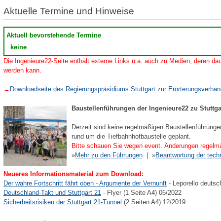
Aktuelle Termine und Hinweise
Aktuell bevorstehende Termine
keine
Die Ingenieure22-Seite enthält externe Links u.a. auch zu Medien, deren dau
werden kann.
→
Downloadseite des Regierungspräsidiums Stuttgart zur Erörterungsverha
Baustellenführungen der Ingenieure22 zu Stuttga
Derzeit sind keine regelmäßigen Baustellenführunge
rund um die Tiefbahnhofbaustelle geplant.
Bitte schauen Sie wegen event. Änderungen regelmä
»
Mehr zu den Führungen
| »
Beantwortung der tech
Neueres Informationsmaterial zum Download:
Der wahre Fortschritt fährt oben - Argumente der Vernunft
- Leporello deutsc
Deutschland-Takt und Stuttgart 21
- Flyer (1 Seite A4) 06/2022
Sicherheitsrisiken der Stuttgart 21-Tunnel
(2 Seiten A4) 12/2019