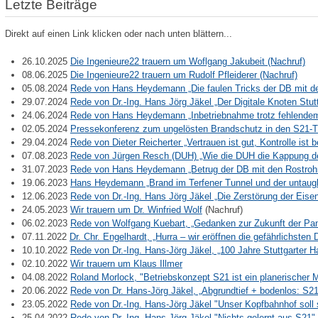
Letzte Beiträge
Direkt auf einen Link klicken oder nach unten blättern...
26.10.2025
Die Ingenieure22 trauern um Woflgang Jakubeit (Nachruf)
08.06.2025
Die Ingenieure22 trauern um Rudolf Pfleiderer (Nachruf)
05.08.2024
Rede von Hans Heydemann „Die faulen Tricks der DB mit d
29.07.2024
Rede von Dr.-Ing. Hans Jörg Jäkel „Der Digitale Knoten Stu
24.06.2024
Rede von Hans Heydemann „Inbetriebnahme trotz fehlende
02.05.2024
Pressekonferenz zum ungelösten Brandschutz in den S21-T
29.04.2024
Rede von Dieter Reicherter „Vertrauen ist gut, Kontrolle ist
07.08.2023
Rede von Jürgen Resch (DUH) „Wie die DUH die Kappung de
31.07.2023
Rede von Hans Heydemann „Betrug der DB mit den Rostroh
19.06.2023
Hans Heydemann „Brand im Terfener Tunnel und der untaug
12.06.2023
Rede von Dr.-Ing. Hans Jörg Jäkel „Die Zerstörung der Ei
24.05.2023
Wir trauern um Dr. Winfried Wolf
(Nachruf)
06.02.2023
Rede von Wolfgang Kuebart, „Gedanken zur Zukunft der P
07.11.2022
Dr. Chr. Engelhardt, „Hurra – wir eröffnen die gefährlichste
10.10.2022
Rede von Dr.-Ing. Hans-Jörg Jäkel, „100 Jahre Stuttgarter
02.10.2022
Wir trauern um Klaus Illmer
04.08.2022
Roland Morlock, "Betriebskonzept S21 ist ein planerischer M
20.06.2022
Rede von Dr. Hans-Jörg Jäkel, „Abgrundtief + bodenlos: S
23.05.2022
Rede von Dr.-Ing. Hans-Jörg Jäkel "Unser Kopfbahnhof sol
25.04.2022
Rede von Dr.-Ing. Hans-Jörg Jäkel "Nichts gelernt aus S21