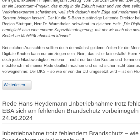
dem ganz aktuellen Projektmagazin „Bezug“ vom Juli 2024 zitieren: „
Der Dig
ist ein Leuchtturm-Projekt, das mutig in die Zukunft weist und von dem sel
Verkehrsexperten schwärmen, weil sich dadurch mehr Züge auf modernere 
System bringen lassen
“. Der für die S-Bahn zuständige Leitende Direktor b
Region Stuttgart, Herr Dr. Wurmthaler, schwärmt im gleichen Heft: „
Die Digit
ermöglicht also eine enorme Kapazitätssteigerung, mit der wir auch den an
Bedarf an Mobilität abdecken können
“.
Bei solchen Aussichten sollten doch demnächst goldene Zeiten für die Mens
Digitale Knoten kann nur ein Segen sein. Nein, das ist er keinesfalls! Beim 
doch jede Glaub­würdigkeit verloren – nicht nur bei den Kosten und Terminen,
möchte ich mit meiner Rede deutlich machen und es ist sicher nicht überrasc
vorwegnehme: Der DKS – so wie er von der DB umgesetzt wird – ist ein Fluc
Weiterlesen ...
Rede Hans Heydemann „Inbetriebnahme trotz fehl
EBA sich am fehlenden Brandschutz vorbeimogeln 
24.06.2024
Inbetriebnahme trotz fehlendem Brandschutz – wie