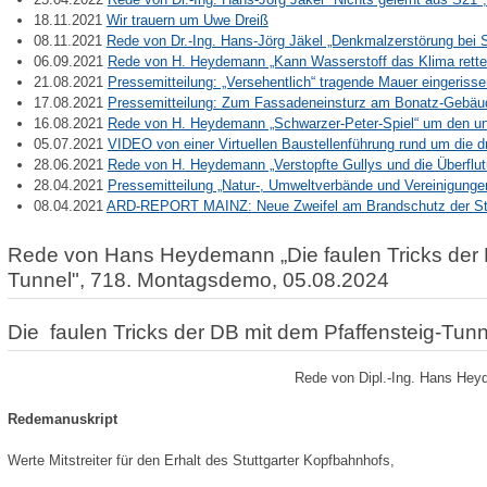
18.11.2021
Wir trauern um Uwe Dreiß
08.11.2021
Rede von Dr.-Ing. Hans-Jörg Jäkel „Denkmalzerstörung bei 
06.09.2021
Rede von H. Heydemann „Kann Wasserstoff das Klima rett
21.08.2021
Pressemitteilung: „Versehentlich“ tragende Mauer eingeriss
17.08.2021
Pressemitteilung: Zum Fassadeneinsturz am Bonatz-Gebäud
16.08.2021
Rede von H. Heydemann „Schwarzer-Peter-Spiel“ um den u
05.07.2021
VIDEO von einer Virtuellen Baustellenführung rund um die d
28.06.2021
Rede von H. Heydemann „Verstopfte Gullys und die Überflu
28.04.2021
Pressemitteilung „Natur-, Umweltverbände und Vereinigunge
08.04.2021
ARD-REPORT MAINZ: Neue Zweifel am Brandschutz der Stu
Rede von Hans Heydemann „Die faulen Tricks der D
Tunnel", 718. Montagsdemo, 05.08.2024
Die faulen Tricks der DB mit dem Pfaffensteig-Tunn
Rede von Dipl.-Ing. Hans He
Redemanuskript
Werte Mitstreiter für den Erhalt des Stuttgarter Kopfbahnhofs,