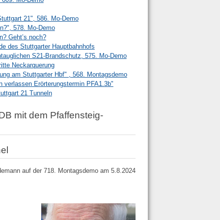
Stuttgart 21", 586. Mo-Demo
en?", 578. Mo-Demo
en? Geht’s noch?
e des Stuttgarter Hauptbahnhofs
ntauglichen S21-Brandschutz, 575. Mo-Demo
ritte Neckarquerung
tung am Stuttgarter Hbf" , 568. Montagsdemo
n verlassen Erörterungstermin PFA1.3b"
ttgart 21 Tunneln
B mit dem Pfaffensteig-
el
ydemann auf der 718. Montagsdemo am 5.8.2024