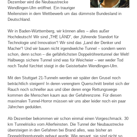
Dezember wird die Neubaustrecke
Wendlingen-Ulm eröffnet. Ein trauriger
Meilenstein in dem Wettbewerb um das dümmste Bundesland in
Deutschland.
Wir in Baden-Württemberg, wir können alles – alles außer
Hochdeutsch! Wir sind „THE LÄND“, der „führende Standort für
Technologie und Innovation“! Wir sind das „Land der Denker und
Macher“! Und wir bauen nicht irgendwelche Tunnel – sondern wenn
schon, denn schon – die gefährlichsten Doppelröhrentunnel der Welt!
Halbwegs sichere Tunnel sind was für Weicheier – wer weder Tod
noch Teufel fürchtet steigt in die Geisterbahn Wendlingen-Ulm.
Mit den Stuttgart 21-Tunneln werden wir später den Grusel noch
beträchtlich steigern! In deren verengtem Querschnitt breitet sich der
Rauch noch schneller aus und über deren enge Rettungswege
kommen die Menschen kaum aus der Gefahrenzone. Für diesen
maximalen Tunnel-Horror müssen wir uns aber leider noch ein paar
Jährchen gedulden.
Ab Dezember bekommen wir schon einmal einen Vorgeschmack. 30
km Tunnelrisiko vom Allerfeinsten. Die Tunnel der Neubaustrecke
übersteigen in den Gefahren bei Brand alles, was bisher an
Doppelröhrentunneln gebaut wurde. Wie gesagt, sie sind nicht so