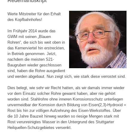
Redemanuskript
Werte Mitstreiter für den Erhalt
des Kopfbahnhofes!
Im Frühjahr 2014 wurde das
GWM mit seinen „Blauen
Rohren“, die sich bis weit oben in
das Kernerviertel hin erstreckten,
in Betrieb genommen. Jetzt,
nachdem die meisten S21-
Baugruben wieder geschlossen
sind, haben die Rohre ausgedient
und werden abgebaut. Nun zeigt sich, wie stark diese verrostet sind.
Dies belegt, wie sehr wir Recht hatten, als wir damals immer wieder
vor dem Einsatz solcher Rohre gewarnt haben, aber nie gehört
worden sind. Stahlrohre ohne inneren Korrosionsschutz unterliegen
unvermeidbar der Korrosion durch Bildung von Eisen(2,3)-Hydroxid =
Rost bis hin zur völligen Aufzehrung des Eisen-Werkstoffes. Über
die 10 Jahre Bauzeit hinweg wurden so riesige Mengen stark mit
Rost verunreinigtes Wasser in den Untergrund des Stuttgarter
Heilquellen-Schutzgebietes versenkt.