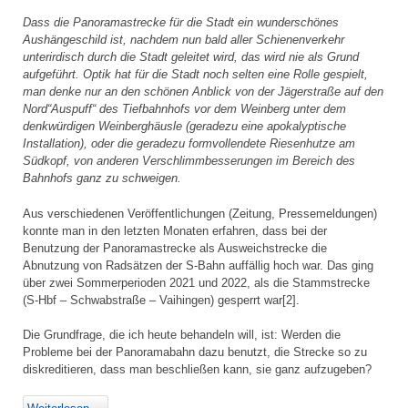
Dass die Panoramastrecke für die Stadt ein wunderschönes
Aushängeschild ist, nachdem nun bald aller Schienenverkehr
unterirdisch durch die Stadt geleitet wird, das wird nie als Grund
aufgeführt. Optik hat für die Stadt noch selten eine Rolle gespielt,
man denke nur an den schönen Anblick von der Jägerstraße auf den
Nord“Auspuff“ des Tiefbahnhofs vor dem Weinberg unter dem
denkwürdigen Weinberghäusle (geradezu eine apokalyptische
Installation), oder die geradezu formvollendete Riesenhutze am
Südkopf, von anderen Verschlimmbesserungen im Bereich des
Bahnhofs ganz zu schweigen.
Aus verschiedenen Veröffentlichungen (Zeitung, Pressemeldungen)
konnte man in den letzten Monaten erfahren, dass bei der
Benutzung der Panoramastrecke als Ausweichstrecke die
Abnutzung von Radsätzen der S-Bahn auffällig hoch war. Das ging
über zwei Sommerperioden 2021 und 2022, als die Stammstrecke
(S-Hbf – Schwabstraße – Vaihingen) gesperrt war[2].
Die Grundfrage, die ich heute behandeln will, ist: Werden die
Probleme bei der Panoramabahn dazu benutzt, die Strecke so zu
diskreditieren, dass man beschließen kann, sie ganz aufzugeben?