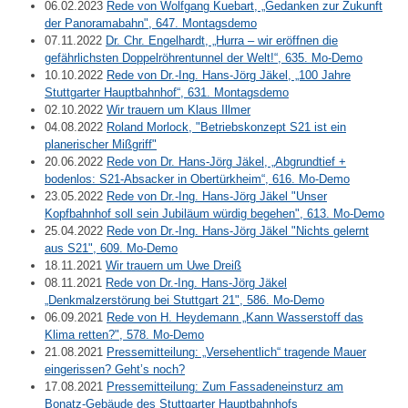
06.02.2023
Rede von Wolfgang Kuebart, „Gedanken zur Zukunft
der Panoramabahn", 647. Montagsdemo
07.11.2022
Dr. Chr. Engelhardt, „Hurra – wir eröffnen die
gefährlichsten Doppelröhrentunnel der Welt!“, 635. Mo-Demo
10.10.2022
Rede von Dr.-Ing. Hans-Jörg Jäkel, „100 Jahre
Stuttgarter Hauptbahnhof“, 631. Montagsdemo
02.10.2022
Wir trauern um Klaus Illmer
04.08.2022
Roland Morlock, "Betriebskonzept S21 ist ein
planerischer Mißgriff"
20.06.2022
Rede von Dr. Hans-Jörg Jäkel, „Abgrundtief +
bodenlos: S21-Absacker in Obertürkheim“, 616. Mo-Demo
23.05.2022
Rede von Dr.-Ing. Hans-Jörg Jäkel "Unser
Kopfbahnhof soll sein Jubiläum würdig begehen", 613. Mo-Demo
25.04.2022
Rede von Dr.-Ing. Hans-Jörg Jäkel "Nichts gelernt
aus S21", 609. Mo-Demo
18.11.2021
Wir trauern um Uwe Dreiß
08.11.2021
Rede von Dr.-Ing. Hans-Jörg Jäkel
„Denkmalzerstörung bei Stuttgart 21", 586. Mo-Demo
06.09.2021
Rede von H. Heydemann „Kann Wasserstoff das
Klima retten?", 578. Mo-Demo
21.08.2021
Pressemitteilung: „Versehentlich“ tragende Mauer
eingerissen? Geht’s noch?
17.08.2021
Pressemitteilung: Zum Fassadeneinsturz am
Bonatz-Gebäude des Stuttgarter Hauptbahnhofs