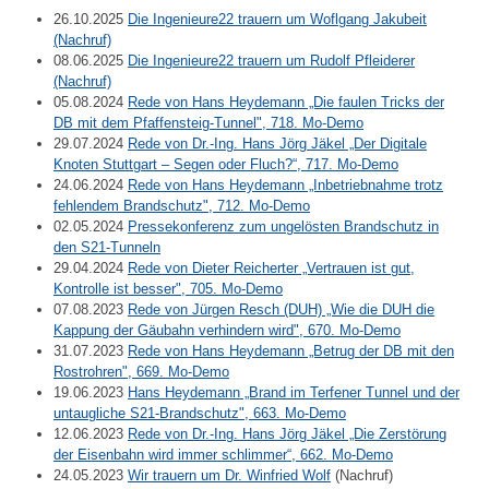
26.10.2025
Die Ingenieure22 trauern um Woflgang Jakubeit
(Nachruf)
08.06.2025
Die Ingenieure22 trauern um Rudolf Pfleiderer
(Nachruf)
05.08.2024
Rede von Hans Heydemann „Die faulen Tricks der
DB mit dem Pfaffensteig-Tunnel", 718. Mo-Demo
29.07.2024
Rede von Dr.-Ing. Hans Jörg Jäkel „Der Digitale
Knoten Stuttgart – Segen oder Fluch?“, 717. Mo-Demo
24.06.2024
Rede von Hans Heydemann „Inbetriebnahme trotz
fehlendem Brandschutz", 712. Mo-Demo
02.05.2024
Pressekonferenz zum ungelösten Brandschutz in
den S21-Tunneln
29.04.2024
Rede von Dieter Reicherter „Vertrauen ist gut,
Kontrolle ist besser", 705. Mo-Demo
07.08.2023
Rede von Jürgen Resch (DUH) „Wie die DUH die
Kappung der Gäubahn verhindern wird", 670. Mo-Demo
31.07.2023
Rede von Hans Heydemann „Betrug der DB mit den
Rostrohren", 669. Mo-Demo
19.06.2023
Hans Heydemann „Brand im Terfener Tunnel und der
untaugliche S21-Brandschutz", 663. Mo-Demo
12.06.2023
Rede von Dr.-Ing. Hans Jörg Jäkel „Die Zerstörung
der Eisenbahn wird immer schlimmer“, 662. Mo-Demo
24.05.2023
Wir trauern um Dr. Winfried Wolf
(Nachruf)