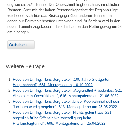
eng wie die S21-Tunnel. Der Querschnitt liegt durchaus im üblichen
Rahmen. Aber mit der hohen Personenkapazität der Regionalzüge
verdoppelt sich hier das Risiko gegenüber anderen Tunneln, in
denen nur Fernverkehrszüge unterwegs sind. Außerdem wird in den
neuen Tunneln zugelassen, dass Einbauten den Rettungsweg um 30
cm einengen.
Weiterlesen ...
Weitere Beiträge ...
Rede von Dr.-Ing. Hans-Jörg Jäkel: „100 Jahre Stuttgarter
Hauptbahnhof“, 631. Montagsdemo, 10.10.2022
Rede von Dr.-Ing. Hans-Jörg Jäkel, „Abgrundtief + bodenlos: S21-
Absacker in Obertürkheim“, 616. Montagsdemo am 21.06.2022
Rede von Dr.-Ing. Hans-Jörg Jäkel „Unser Kopfbahnhof soll sein
Jubiläum würdig begehen“, 613. Montagsdemo am 23.05.2022
Rede von Dr.-Ing. Hans-Jörg Jäkel "Nichts gelernt aus S21-
angeblich frühe Öffentlichkeitsbeteiligung beim
Pfaffensteigtunnel", 609. Montagsdemo am 25.04.2022