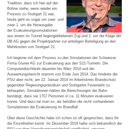
Tradition, dass ich hier auf der
Bühne stehe, wenn wieder ein
Prozess zu Stuttgart 21 war,
heute geht es sogar um zwei. und
zwar 1. um die Herausgabe
der Evakuierungssimulationen
aus einem im Tunnel liegengebliebenen Zug und 2. um die Klage der
DB AG gegen die Projektpartner zur anteiligen Beteiligung an den
Mehrkosten von Stuttgart 21.
Ich beginne mit dem Prozess zu den Simulationen der Schweizer
Firma Gruner AG zur Evakuierung aus den S21-Tunneln. Die
Computerdurchläufe dauerten bis März 2014 und der
Auswertungsbericht stammt von Ende Juni 2014. Das hinderte die
PSU aber nicht, am 22. Januar 2014 im Arbeitskreis Brandschutz
gegenüber Regierungspräsidium und Stuttgarter Feuerwehr zu
behaupten, Simulationen hätten die Berechnungen der Bahn
bestätigt, dass sie 1757 Personen in ca. 11 Minuten evakuieren
könne. Und dazu tat man so, als beträfen die nicht vorhandenen
Simulationen die Evakuierung im Brandfall.
Über diese Geschichte habe ich schon so oft gesprochen, dass Ihr
die Einzelheiten kennt. Im Dezember 2019 hatte sich bekanntlich die
PSU vor dem Verwaltungsgerichtshof verpflichtet, unseren