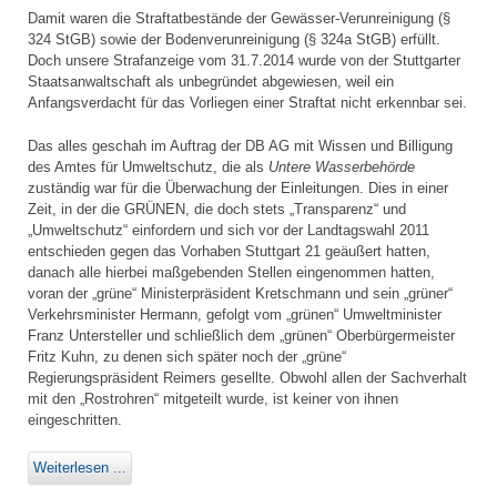
Damit waren die Straftatbestände der Gewässer-Verunreinigung (§
324 StGB) sowie der Bodenverunreinigung (§ 324a StGB) erfüllt.
Doch unsere Strafanzeige vom 31.7.2014 wurde von der Stuttgarter
Staatsanwaltschaft als unbegründet abgewiesen, weil ein
Anfangsverdacht für das Vorliegen einer Straftat nicht erkennbar sei.
Das alles geschah im Auftrag der DB AG mit Wissen und Billigung
des Amtes für Umweltschutz, die als
Untere Wasserbehörde
zuständig war für die Überwachung der Einleitungen. Dies in einer
Zeit, in der die GRÜNEN, die doch stets „Transparenz“ und
„Umweltschutz“ einfordern und sich vor der Landtagswahl 2011
entschieden gegen das Vorhaben Stuttgart 21 geäußert hatten,
danach alle hierbei maßgebenden Stellen eingenommen hatten,
voran der „grüne“ Ministerpräsident Kretschmann und sein „grüner“
Verkehrsminister Hermann, gefolgt vom „grünen“ Umweltminister
Franz Untersteller und schließlich dem „grünen“ Oberbürgermeister
Fritz Kuhn, zu denen sich später noch der „grüne“
Regierungspräsident Reimers gesellte. Obwohl allen der Sachverhalt
mit den „Rostrohren“ mitgeteilt wurde, ist keiner von ihnen
eingeschritten.
Weiterlesen ...