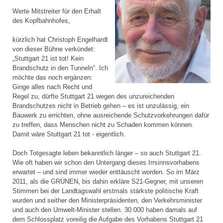
Werte Mitstreiter für den Erhalt
des Kopfbahnhofes,
kürzlich hat Christoph Engelhardt
von dieser Bühne verkündet:
„Stuttgart 21 ist tot! Kein
Brandschutz in den Tunneln“. Ich
möchte das noch ergänzen:
Ginge alles nach Recht und
Regel zu, dürfte Stuttgart 21 wegen des unzureichenden
Brandschutzes nicht in Betrieb gehen – es ist unzulässig, ein
Bauwerk zu errichten, ohne ausreichende Schutzvorkehrungen dafür
zu treffen, dass Menschen nicht zu Schaden kommen können.
Damit wäre Stuttgart 21 tot - eigentlich.
Doch Totgesagte leben bekanntlich länger – so auch Stuttgart 21.
Wie oft haben wir schon den Untergang dieses Irrsinnsvorhabens
erwartet – und sind immer wieder enttäuscht worden. So im März
2011, als die GRÜNEN, bis dahin erkläre S21-Gegner, mit unseren
Stimmen bei der Landtagswahl erstmals stärkste politische Kraft
wurden und seither den Ministerpräsidenten, den Verkehrsminister
und auch den Umwelt-Minister stellen. 30.000 haben damals auf
dem Schlossplatz voreilig die Aufgabe des Vorhabens Stuttgart 21