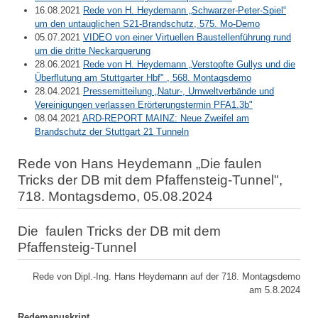
16.08.2021
Rede von H. Heydemann „Schwarzer-Peter-Spiel“
um den untauglichen S21-Brandschutz, 575. Mo-Demo
05.07.2021
VIDEO von einer Virtuellen Baustellenführung rund
um die dritte Neckarquerung
28.06.2021
Rede von H. Heydemann „Verstopfte Gullys und die
Überflutung am Stuttgarter Hbf" , 568. Montagsdemo
28.04.2021
Pressemitteilung „Natur-, Umweltverbände und
Vereinigungen verlassen Erörterungstermin PFA1.3b"
08.04.2021
ARD-REPORT MAINZ: Neue Zweifel am
Brandschutz der Stuttgart 21 Tunneln
Rede von Hans Heydemann „Die faulen
Tricks der DB mit dem Pfaffensteig-Tunnel",
718. Montagsdemo, 05.08.2024
Die faulen Tricks der DB mit dem
Pfaffensteig-Tunnel
Rede von Dipl.-Ing. Hans Heydemann auf der 718. Montagsdemo
am 5.8.2024
Redemanuskript