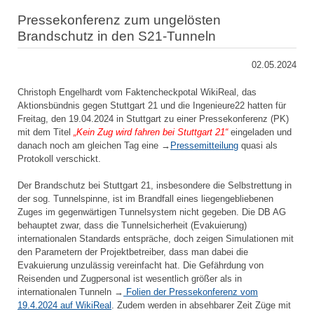
Pressekonferenz zum ungelösten
Brandschutz in den S21-Tunneln
02.05.2024
Christoph Engelhardt vom Faktencheckpotal WikiReal, das
Aktionsbündnis gegen Stuttgart 21 und die Ingenieure22 hatten für
Freitag, den 19.04.2024 in Stuttgart zu einer Pressekonferenz (PK)
mit dem Titel
„Kein Zug wird fahren bei Stuttgart 21“
eingeladen und
danach noch am gleichen Tag eine →
Pressemitteilung
quasi als
Protokoll verschickt.
Der Brandschutz bei Stuttgart 21, insbesondere die Selbstrettung in
der sog. Tunnelspinne, ist im Brandfall eines liegengebliebenen
Zuges im gegenwärtigen Tunnelsystem nicht gegeben. Die DB AG
behauptet zwar, dass die Tunnelsicherheit (Evakuierung)
internationalen Standards entspräche, doch zeigen Simulationen mit
den Parametern der Projektbetreiber, dass man dabei die
Evakuierung unzulässig vereinfacht hat. Die Gefährdung von
Reisenden und Zugpersonal ist wesentlich größer als in
internationalen Tunneln →
Folien der Pressekonferenz vom
19.4.2024 auf WikiReal
. Zudem werden in absehbarer Zeit Züge mit