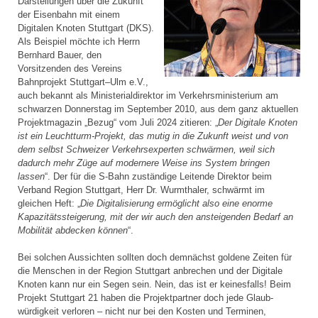
Darstellungen über die Zukunft
der Eisenbahn mit einem
Digitalen Knoten Stuttgart (DKS).
Als Beispiel möchte ich Herrn
Bernhard Bauer, den
Vorsitzenden des Vereins
Bahnprojekt Stuttgart–Ulm e.V.,
auch bekannt als Ministerial­direktor im Verkehrsministerium am
schwarzen Donnerstag im September 2010, aus dem ganz aktuellen
Projektmagazin „Bezug“ vom Juli 2024 zitieren: „
Der Digitale Knoten
ist ein Leuchtturm-Projekt, das mutig in die Zukunft weist und von
dem selbst Schweizer Verkehrsexperten schwärmen, weil sich
dadurch mehr Züge auf modernere Weise ins System bringen
lassen
“. Der für die S-Bahn zuständige Leitende Direktor beim
Verband Region Stuttgart, Herr Dr. Wurmthaler, schwärmt im
gleichen Heft: „
Die Digitalisierung ermöglicht also eine enorme
Kapazitätssteigerung, mit der wir auch den ansteigenden Bedarf an
Mobilität abdecken können
“.
Bei solchen Aussichten sollten doch demnächst goldene Zeiten für
die Menschen in der Region Stuttgart anbrechen und der Digitale
Knoten kann nur ein Segen sein. Nein, das ist er keinesfalls! Beim
Projekt Stuttgart 21 haben die Projektpartner doch jede Glaub­
würdigkeit verloren – nicht nur bei den Kosten und Terminen,