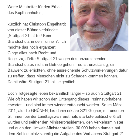
Werte Mitstreiter für den Erhalt
des Kopfbahnhofes,
kürzlich hat Christoph Engelhardt
von dieser Bühne verkündet:
„Stuttgart 21 ist tot! Kein
Brandschutz in den Tunneln“. Ich
möchte das noch ergänzen:
Ginge alles nach Recht und
Regel zu, dürfte Stuttgart 21 wegen des unzureichenden
Brandschutzes nicht in Betrieb gehen – es ist unzulässig, ein
Bauwerk zu errichten, ohne ausreichende Schutzvorkehrungen dafür
zu treffen, dass Menschen nicht zu Schaden kommen können.
Damit wäre Stuttgart 21 tot - eigentlich.
Doch Totgesagte leben bekanntlich länger – so auch Stuttgart 21.
Wie oft haben wir schon den Untergang dieses Irrsinnsvorhabens
erwartet – und sind immer wieder enttäuscht worden. So im März
2011, als die GRÜNEN, bis dahin erkläre S21-Gegner, mit unseren
Stimmen bei der Landtagswahl erstmals stärkste politische Kraft
wurden und seither den Ministerpräsidenten, den Verkehrsminister
und auch den Umwelt-Minister stellen. 30.000 haben damals auf
dem Schlossplatz voreilig die Aufgabe des Vorhabens Stuttgart 21