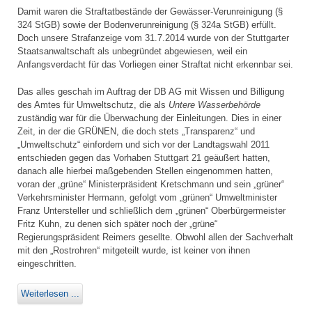
Damit waren die Straftatbestände der Gewässer-Verunreinigung (§
324 StGB) sowie der Bodenverunreinigung (§ 324a StGB) erfüllt.
Doch unsere Strafanzeige vom 31.7.2014 wurde von der Stuttgarter
Staatsanwaltschaft als unbegründet abgewiesen, weil ein
Anfangsverdacht für das Vorliegen einer Straftat nicht erkennbar sei.
Das alles geschah im Auftrag der DB AG mit Wissen und Billigung
des Amtes für Umweltschutz, die als
Untere Wasserbehörde
zuständig war für die Überwachung der Einleitungen. Dies in einer
Zeit, in der die GRÜNEN, die doch stets „Transparenz“ und
„Umweltschutz“ einfordern und sich vor der Landtagswahl 2011
entschieden gegen das Vorhaben Stuttgart 21 geäußert hatten,
danach alle hierbei maßgebenden Stellen eingenommen hatten,
voran der „grüne“ Ministerpräsident Kretschmann und sein „grüner“
Verkehrsminister Hermann, gefolgt vom „grünen“ Umweltminister
Franz Untersteller und schließlich dem „grünen“ Oberbürgermeister
Fritz Kuhn, zu denen sich später noch der „grüne“
Regierungspräsident Reimers gesellte. Obwohl allen der Sachverhalt
mit den „Rostrohren“ mitgeteilt wurde, ist keiner von ihnen
eingeschritten.
Weiterlesen ...