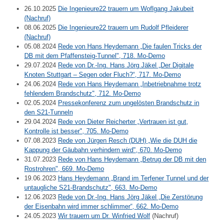
26.10.2025
Die Ingenieure22 trauern um Woflgang Jakubeit
(Nachruf)
08.06.2025
Die Ingenieure22 trauern um Rudolf Pfleiderer
(Nachruf)
05.08.2024
Rede von Hans Heydemann „Die faulen Tricks der
DB mit dem Pfaffensteig-Tunnel", 718. Mo-Demo
29.07.2024
Rede von Dr.-Ing. Hans Jörg Jäkel „Der Digitale
Knoten Stuttgart – Segen oder Fluch?“, 717. Mo-Demo
24.06.2024
Rede von Hans Heydemann „Inbetriebnahme trotz
fehlendem Brandschutz", 712. Mo-Demo
02.05.2024
Pressekonferenz zum ungelösten Brandschutz in
den S21-Tunneln
29.04.2024
Rede von Dieter Reicherter „Vertrauen ist gut,
Kontrolle ist besser", 705. Mo-Demo
07.08.2023
Rede von Jürgen Resch (DUH) „Wie die DUH die
Kappung der Gäubahn verhindern wird", 670. Mo-Demo
31.07.2023
Rede von Hans Heydemann „Betrug der DB mit den
Rostrohren", 669. Mo-Demo
19.06.2023
Hans Heydemann „Brand im Terfener Tunnel und der
untaugliche S21-Brandschutz", 663. Mo-Demo
12.06.2023
Rede von Dr.-Ing. Hans Jörg Jäkel „Die Zerstörung
der Eisenbahn wird immer schlimmer“, 662. Mo-Demo
24.05.2023
Wir trauern um Dr. Winfried Wolf
(Nachruf)