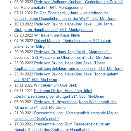
06.02.2023
Rede von Wolfgang Kuebart, „Gedanken zur Zukunft
der Panoramabahn", 647. Montagsdemo
07.11.2022
Dr. Chr. Engelhardt, „Hurra – wir eröffnen die
gefährlichsten Doppelröhrentunnel der Welt!“, 635. Mo-Demo
10.10.2022
Rede von Dr.-Ing. Hans-Jörg Jäkel, „100 Jahre
Stuttgarter Hauptbahnhof“, 631. Montagsdemo
02.10.2022
Wir trauern um Klaus Illmer
04.08.2022
Roland Morlock, "Betriebskonzept S21 ist ein
planerischer Mißgriff"
20.06.2022
Rede von Dr. Hans-Jörg Jäkel, „Abgrundtief +
bodenlos: S21-Absacker in Obertürkheim“, 616. Mo-Demo
23.05.2022
Rede von Dr.-Ing. Hans-Jörg Jäkel "Unser
Kopfbahnhof soll sein Jubiläum würdig begehen", 613. Mo-Demo
25.04.2022
Rede von Dr.-Ing. Hans-Jörg Jäkel "Nichts gelernt
aus S21", 609. Mo-Demo
18.11.2021
Wir trauern um Uwe Dreiß
08.11.2021
Rede von Dr.-Ing. Hans-Jörg Jäkel
„Denkmalzerstörung bei Stuttgart 21", 586. Mo-Demo
06.09.2021
Rede von H. Heydemann „Kann Wasserstoff das
Klima retten?", 578. Mo-Demo
21.08.2021
Pressemitteilung: „Versehentlich“ tragende Mauer
eingerissen? Geht’s noch?
17.08.2021
Pressemitteilung: Zum Fassadeneinsturz am
Bonatz-Gebäude des Stuttgarter Hauptbahnhofs