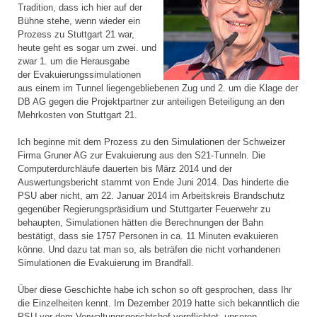
Tradition, dass ich hier auf der
Bühne stehe, wenn wieder ein
Prozess zu Stuttgart 21 war,
heute geht es sogar um zwei. und
zwar 1. um die Herausgabe
der Evakuierungssimulationen
aus einem im Tunnel liegengebliebenen Zug und 2. um die Klage der
DB AG gegen die Projektpartner zur anteiligen Beteiligung an den
Mehrkosten von Stuttgart 21.
Ich beginne mit dem Prozess zu den Simulationen der Schweizer
Firma Gruner AG zur Evakuierung aus den S21-Tunneln. Die
Computerdurchläufe dauerten bis März 2014 und der
Auswertungsbericht stammt von Ende Juni 2014. Das hinderte die
PSU aber nicht, am 22. Januar 2014 im Arbeitskreis Brandschutz
gegenüber Regierungspräsidium und Stuttgarter Feuerwehr zu
behaupten, Simulationen hätten die Berechnungen der Bahn
bestätigt, dass sie 1757 Personen in ca. 11 Minuten evakuieren
könne. Und dazu tat man so, als beträfen die nicht vorhandenen
Simulationen die Evakuierung im Brandfall.
Über diese Geschichte habe ich schon so oft gesprochen, dass Ihr
die Einzelheiten kennt. Im Dezember 2019 hatte sich bekanntlich die
PSU vor dem Verwaltungsgerichtshof verpflichtet, unseren