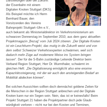
Darstellungen über die Zukunft
der Eisenbahn mit einem
Digitalen Knoten Stuttgart (DKS).
Als Beispiel möchte ich Herrn
Bernhard Bauer, den
Vorsitzenden des Vereins
Bahnprojekt Stuttgart–Ulm e.V.,
auch bekannt als Ministerial­direktor im Verkehrsministerium am
schwarzen Donnerstag im September 2010, aus dem ganz aktuellen
Projektmagazin „Bezug“ vom Juli 2024 zitieren: „
Der Digitale Knoten
ist ein Leuchtturm-Projekt, das mutig in die Zukunft weist und von
dem selbst Schweizer Verkehrsexperten schwärmen, weil sich
dadurch mehr Züge auf modernere Weise ins System bringen
lassen
“. Der für die S-Bahn zuständige Leitende Direktor beim
Verband Region Stuttgart, Herr Dr. Wurmthaler, schwärmt im
gleichen Heft: „
Die Digitalisierung ermöglicht also eine enorme
Kapazitätssteigerung, mit der wir auch den ansteigenden Bedarf an
Mobilität abdecken können
“.
Bei solchen Aussichten sollten doch demnächst goldene Zeiten für
die Menschen in der Region Stuttgart anbrechen und der Digitale
Knoten kann nur ein Segen sein. Nein, das ist er keinesfalls! Beim
Projekt Stuttgart 21 haben die Projektpartner doch jede Glaub­
würdigkeit verloren – nicht nur bei den Kosten und Terminen,