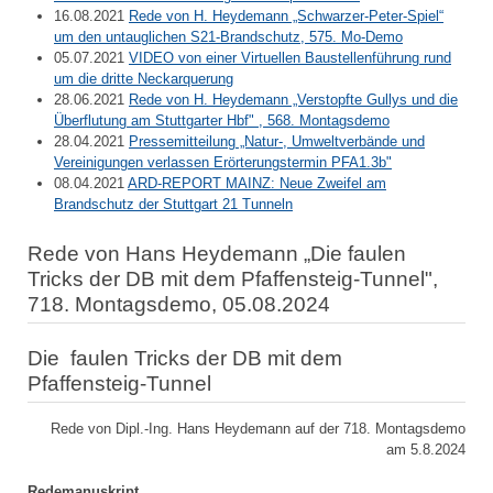
16.08.2021
Rede von H. Heydemann „Schwarzer-Peter-Spiel“
um den untauglichen S21-Brandschutz, 575. Mo-Demo
05.07.2021
VIDEO von einer Virtuellen Baustellenführung rund
um die dritte Neckarquerung
28.06.2021
Rede von H. Heydemann „Verstopfte Gullys und die
Überflutung am Stuttgarter Hbf" , 568. Montagsdemo
28.04.2021
Pressemitteilung „Natur-, Umweltverbände und
Vereinigungen verlassen Erörterungstermin PFA1.3b"
08.04.2021
ARD-REPORT MAINZ: Neue Zweifel am
Brandschutz der Stuttgart 21 Tunneln
Rede von Hans Heydemann „Die faulen
Tricks der DB mit dem Pfaffensteig-Tunnel",
718. Montagsdemo, 05.08.2024
Die faulen Tricks der DB mit dem
Pfaffensteig-Tunnel
Rede von Dipl.-Ing. Hans Heydemann auf der 718. Montagsdemo
am 5.8.2024
Redemanuskript