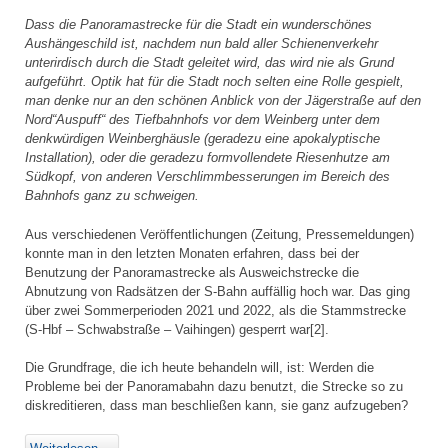
Dass die Panoramastrecke für die Stadt ein wunderschönes
Aushängeschild ist, nachdem nun bald aller Schienenverkehr
unterirdisch durch die Stadt geleitet wird, das wird nie als Grund
aufgeführt. Optik hat für die Stadt noch selten eine Rolle gespielt,
man denke nur an den schönen Anblick von der Jägerstraße auf den
Nord“Auspuff“ des Tiefbahnhofs vor dem Weinberg unter dem
denkwürdigen Weinberghäusle (geradezu eine apokalyptische
Installation), oder die geradezu formvollendete Riesenhutze am
Südkopf, von anderen Verschlimmbesserungen im Bereich des
Bahnhofs ganz zu schweigen.
Aus verschiedenen Veröffentlichungen (Zeitung, Pressemeldungen)
konnte man in den letzten Monaten erfahren, dass bei der
Benutzung der Panoramastrecke als Ausweichstrecke die
Abnutzung von Radsätzen der S-Bahn auffällig hoch war. Das ging
über zwei Sommerperioden 2021 und 2022, als die Stammstrecke
(S-Hbf – Schwabstraße – Vaihingen) gesperrt war[2].
Die Grundfrage, die ich heute behandeln will, ist: Werden die
Probleme bei der Panoramabahn dazu benutzt, die Strecke so zu
diskreditieren, dass man beschließen kann, sie ganz aufzugeben?