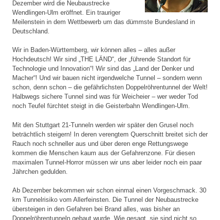
Dezember wird die Neubaustrecke
Wendlingen-Ulm eröffnet. Ein trauriger
Meilenstein in dem Wettbewerb um das dümmste Bundesland in
Deutschland.
Wir in Baden-Württemberg, wir können alles – alles außer
Hochdeutsch! Wir sind „THE LÄND“, der „führende Standort für
Technologie und Innovation“! Wir sind das „Land der Denker und
Macher“! Und wir bauen nicht irgendwelche Tunnel – sondern wenn
schon, denn schon – die gefährlichsten Doppelröhrentunnel der Welt!
Halbwegs sichere Tunnel sind was für Weicheier – wer weder Tod
noch Teufel fürchtet steigt in die Geisterbahn Wendlingen-Ulm.
Mit den Stuttgart 21-Tunneln werden wir später den Grusel noch
beträchtlich steigern! In deren verengtem Querschnitt breitet sich der
Rauch noch schneller aus und über deren enge Rettungswege
kommen die Menschen kaum aus der Gefahrenzone. Für diesen
maximalen Tunnel-Horror müssen wir uns aber leider noch ein paar
Jährchen gedulden.
Ab Dezember bekommen wir schon einmal einen Vorgeschmack. 30
km Tunnelrisiko vom Allerfeinsten. Die Tunnel der Neubaustrecke
übersteigen in den Gefahren bei Brand alles, was bisher an
Doppelröhrentunneln gebaut wurde. Wie gesagt, sie sind nicht so