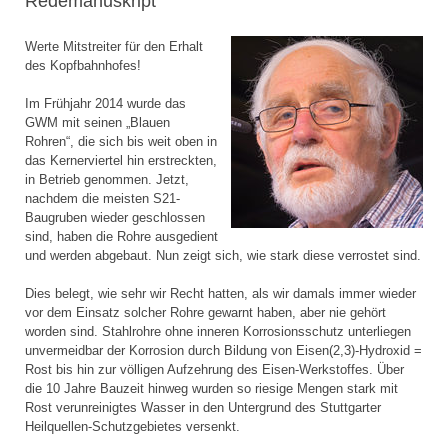
Redemanuskript
Werte Mitstreiter für den Erhalt
des Kopfbahnhofes!
Im Frühjahr 2014 wurde das
GWM mit seinen „Blauen
Rohren“, die sich bis weit oben in
das Kernerviertel hin erstreckten,
in Betrieb genommen. Jetzt,
nachdem die meisten S21-
Baugruben wieder geschlossen
sind, haben die Rohre ausgedient
und werden abgebaut. Nun zeigt sich, wie stark diese verrostet sind.
Dies belegt, wie sehr wir Recht hatten, als wir damals immer wieder
vor dem Einsatz solcher Rohre gewarnt haben, aber nie gehört
worden sind. Stahlrohre ohne inneren Korrosionsschutz unterliegen
unvermeidbar der Korrosion durch Bildung von Eisen(2,3)-Hydroxid =
Rost bis hin zur völligen Aufzehrung des Eisen-Werkstoffes. Über
die 10 Jahre Bauzeit hinweg wurden so riesige Mengen stark mit
Rost verunreinigtes Wasser in den Untergrund des Stuttgarter
Heilquellen-Schutzgebietes versenkt.