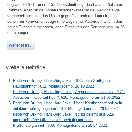
eng wie die S21-Tunnel. Der Querschnitt liegt durchaus im üblichen
Rahmen. Aber mit der hohen Personenkapazität der Regionalzüge
verdoppelt sich hier das Risiko gegenüber anderen Tunneln, in
denen nur Fernverkehrszüge unterwegs sind. Außerdem wird in den
neuen Tunneln zugelassen, dass Einbauten den Rettungsweg um 30
cm einengen.
Weiterlesen ...
Weitere Beiträge ...
Rede von Dr.-Ing. Hans-Jörg Jäkel: „100 Jahre Stuttgarter
Hauptbahnhof“, 631. Montagsdemo, 10.10.2022
Rede von Dr.-Ing. Hans-Jörg Jäkel, „Abgrundtief + bodenlos: S21-
Absacker in Obertürkheim“, 616. Montagsdemo am 21.06.2022
Rede von Dr.-Ing. Hans-Jörg Jäkel „Unser Kopfbahnhof soll sein
Jubiläum würdig begehen“, 613. Montagsdemo am 23.05.2022
Rede von Dr.-Ing. Hans-Jörg Jäkel "Nichts gelernt aus S21-
angeblich frühe Öffentlichkeitsbeteiligung beim
Pfaffensteigtunnel", 609. Montagsdemo am 25.04.2022