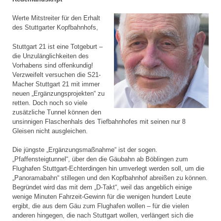
Werte Mitstreiter für den Erhalt
des Stuttgarter Kopfbahnhofs,
Stuttgart 21 ist eine Totgeburt –
die Unzulänglichkeiten des
Vorhabens sind offenkundig!
Verzweifelt versuchen die S21-
Macher Stuttgart 21 mit immer
neuen „Ergänzungsprojekten“ zu
retten. Doch noch so viele
zusätzliche Tunnel können den
unsinnigen Flaschenhals des Tiefbahnhofes mit seinen nur 8
Gleisen nicht ausgleichen.
Die jüngste „Ergänzungsmaßnahme“ ist der sogen.
„Pfaffensteigtunnel“, über den die Gäubahn ab Böblingen zum
Flughafen Stuttgart-Echterdingen hin umverlegt werden soll, um die
„Panoramabahn“ stillegen und den Kopfbahnhof abreißen zu können.
Begründet wird das mit dem „D-Takt“, weil das angeblich einige
wenige Minuten Fahrzeit-Gewinn für die wenigen hundert Leute
ergibt, die aus dem Gäu zum Flughafen wollen – für die vielen
anderen hingegen, die nach Stuttgart wollen, verlängert sich die