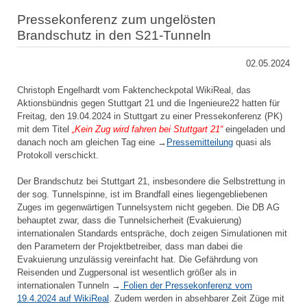
Pressekonferenz zum ungelösten
Brandschutz in den S21-Tunneln
02.05.2024
Christoph Engelhardt vom Faktencheckpotal WikiReal, das
Aktionsbündnis gegen Stuttgart 21 und die Ingenieure22 hatten für
Freitag, den 19.04.2024 in Stuttgart zu einer Pressekonferenz (PK)
mit dem Titel
„Kein Zug wird fahren bei Stuttgart 21“
eingeladen und
danach noch am gleichen Tag eine →
Pressemitteilung
quasi als
Protokoll verschickt.
Der Brandschutz bei Stuttgart 21, insbesondere die Selbstrettung in
der sog. Tunnelspinne, ist im Brandfall eines liegengebliebenen
Zuges im gegenwärtigen Tunnelsystem nicht gegeben. Die DB AG
behauptet zwar, dass die Tunnelsicherheit (Evakuierung)
internationalen Standards entspräche, doch zeigen Simulationen mit
den Parametern der Projektbetreiber, dass man dabei die
Evakuierung unzulässig vereinfacht hat. Die Gefährdung von
Reisenden und Zugpersonal ist wesentlich größer als in
internationalen Tunneln →
Folien der Pressekonferenz vom
19.4.2024 auf WikiReal
. Zudem werden in absehbarer Zeit Züge mit